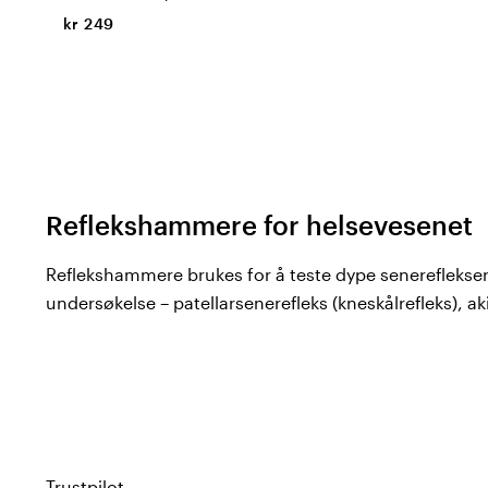
kr 249
Reflekshammere for helsevesenet
Reflekshammere brukes for å teste dype senereflekser
undersøkelse – patellarsenerefleks (kneskålrefleks), aki
andre. Valget av modell avhenger helt av personlig pr
undersøkelsesmoment som skal utføres. Hos Color4c
og nevrologiske undersøkelsesredskaper fra
GIMA
.
Modeller i vårt sortiment
Trustpilot