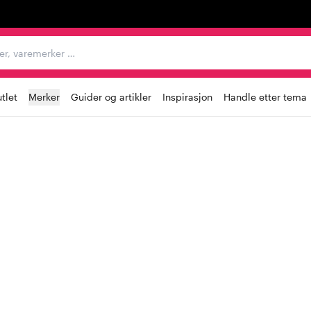
egorier, varemerker …
tlet
Merker
Guider og artikler
Inspirasjon
Handle etter tema