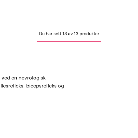
Du har sett 13 av 13 produkter
 ved en nevrologisk
llesrefleks, bicepsrefleks og
eferanse og hvilket
are finner du reflekshammere