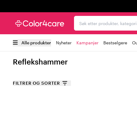
Trustpilot
Søk etter produkter, kat
Alle produkter
Nyheter
Kampanjer
Bestselgere
Ou
Reflekshammer
FILTRER OG SORTER