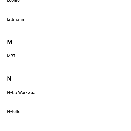
Léonie
Littmann
M
MBT
N
Nybo Workwear
Nytello