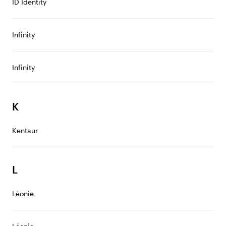
ID Identity
Infinity
Infinity
K
Kentaur
L
Léonie