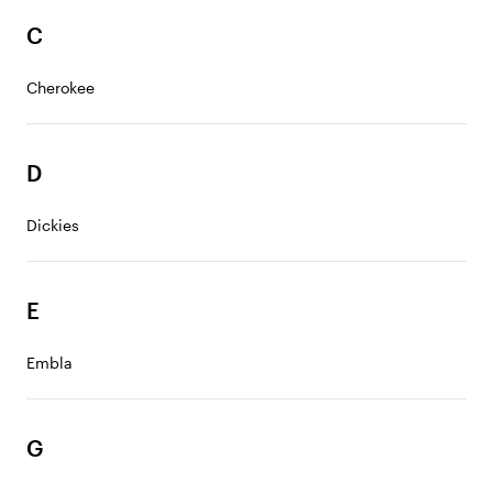
C
Cherokee
D
Dickies
E
Embla
G