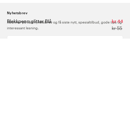
Nyhetsbrev
Blekkpenn glitter Blå
kr 44
Abonner på vårt nyhetsbrev og få siste nytt, spesialtilbud, gode tips og
kr 55
interessant lesning.
Skriv inn din e-postadresse
Om Oss
Support
Følg oss
Norge