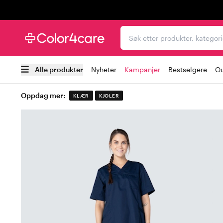
Trustpilot
Søk etter produkter, kat
Alle produkter
Nyheter
Kampanjer
Bestselgere
Ou
Oppdag mer:
KLÆR
KJOLER