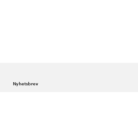
Nyhetsbrev
Abonner på vårt nyhetsbrev og få siste nytt, spesialtilbud,
gode tips og interessant lesning.
Skriv inn din e-postadresse