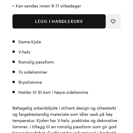
Kan sendes innen 9-11 virkedager
LEGG I HANDLEKURV
Dame Kjole
V-hals
Romslig passform
To sidelommer
Brystlomme
Holder til ID-kort i høyre sidelomme
Behagelig arbeidskjole i stilrent design og slitesterkt
og fargebestandig materiale som tåler vask på høy
temperatur. Kjolen har V-hals, praktiske og dekorative
lommer, i tillegg til en romslig passform som gir god
bevegelsesfrihet. Godkjent for industrivask i henhold