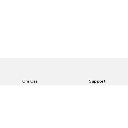
Om Oss
Support
Om Color4care
Kontakt oss
Vanlige spørsmål
Kjøpsvilkår
Frakt & retur
Reklamasjon