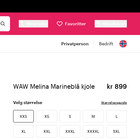
Mine sider
Favoritter
Handlekurv
Privatperson
Bedrift
WAW Melina Marineblå kjole
kr 899
Velg størrelse
Størrelsesguide
XXS
XS
S
M
L
XL
XXL
XXXL
XXXXL
5XL