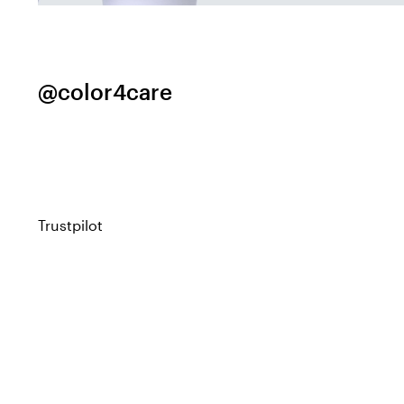
@color4care
Trustpilot