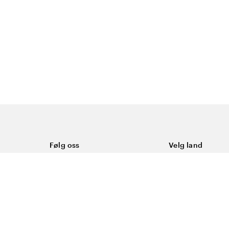
Følg oss
Velg land
Facebook
Norge
Instagram
Youtube
LinkedIn