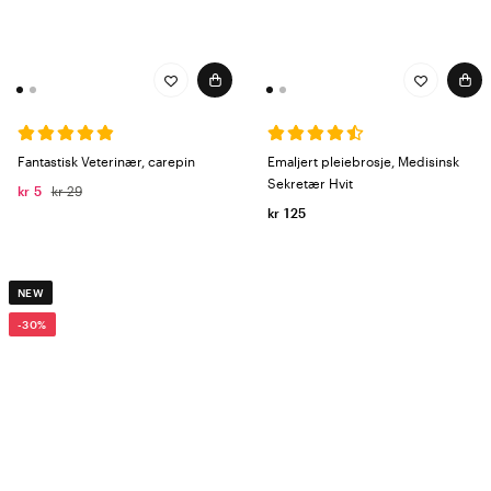
Fantastisk Veterinær, carepin
Emaljert pleiebrosje, Medisinsk
Sekretær Hvit
kr 5
kr 29
kr 125
NEW
-30%