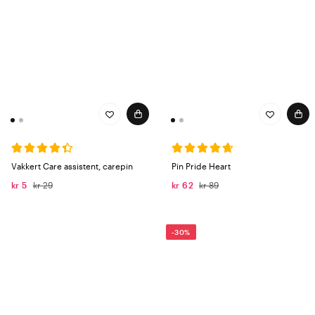
Vakkert Care assistent, carepin
Pin Pride Heart
kr 5
kr 29
kr 62
kr 89
-30%