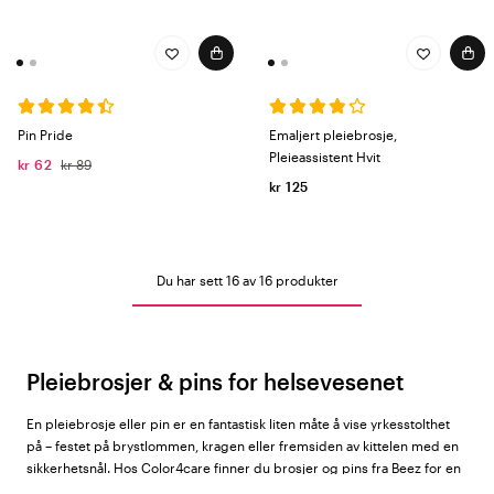
Pin Pride
Emaljert pleiebrosje,
Pleieassistent Hvit
kr 62
kr 89
kr 125
Du har sett 16 av 16 produkter
Pleiebrosjer & pins for helsevesenet
En pleiebrosje eller pin er en fantastisk liten måte å vise yrkesstolthet
på – festet på brystlommen, kragen eller fremsiden av kittelen med en
sikkerhetsnål. Hos Color4care finner du brosjer og pins fra
Beez
for en
lang rekke ulike helseyrker.