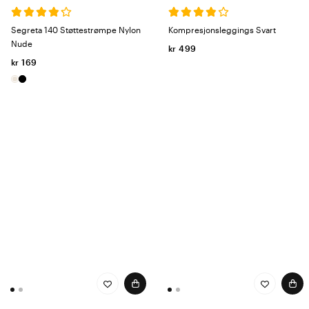
innenfor 11–22 mmHg (millimeter kvikksølv) og måles ved ankelen.
Trykket avtar deretter gradvis i lengderetningen til sokken.
Segreta 140 Støttestrømpe Nylon
Kompresjonsleggings Svart
Nude
kr 499
kr 169