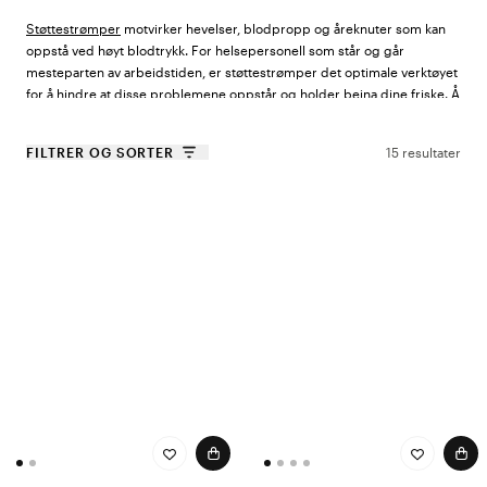
Støttestrømper
motvirker hevelser, blodpropp og åreknuter som kan
oppstå ved høyt blodtrykk. For helsepersonell som står og går
mesteparten av arbeidstiden, er støttestrømper det optimale verktøyet
for å hindre at disse problemene oppstår og holder beina dine friske. Å
finne funksjonelle, komfortable og stilige støttestrømper kan være
vanskelig, men hos oss i Color4Care har du tilgang til Nordens største
FILTRER OG SORTER
15 resultater
utvalg av produkter for helsepersonell. Her finner du blant annet
kvalitative og lette støttestrømper fra Segreta. Segreta produserer
støttestrømper som dekker alle behovene dine for støttestrømper, er
moteriktige og fungerer like godt til hverdagen, i jobben og på fest.
Italiensk mote på sitt beste
Segreta kommer fra Italia og er eksperter på føtter og sokker.
Støttestrømpene
deres effektiviserer blodsirkulasjonen og gir
maksimal støtte til føttene og beina. Segreta fokuser mye på
produksjonen, der alt har en mening, til og med vekten på tråden.
Trådens vekt måles i denier, som er vekten i gram per 9000 m garn. Jo
høyere denier-tall, jo tykkere og mer slitesterke er strømpen. Segretas
sokker ligger i spennet 70–280 denier og er delt inn i forskjellige
kategorier avhengig av trykknivået. Trykket på støttestrømpene er