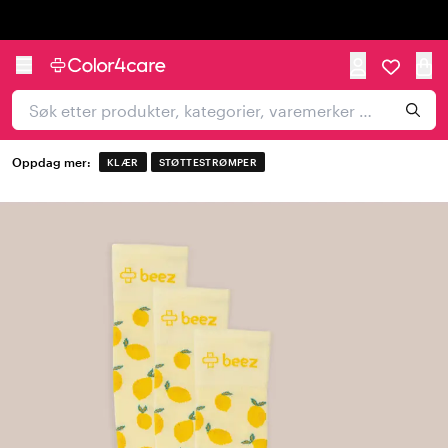
Trustpilot
Oppdag mer:
KLÆR
STØTTESTRØMPER