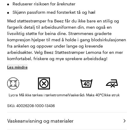
Reduserer risikoen for åreknuter
Skjønn passform med forsterket tå og hæl
Med støttestrømper fra Beez får du ikke bare en stilig og
fargerik detalj til arbeidsuniformen din, men også en
livsviktig støtte for beina dine. Strømmenes graderte
kompresjon hjelper til med å holde i gang blodsirkulasjonen
fra ankelen og oppover under lange og krevende
arbeidsøkter. Velg Beez Støttestrømper Lemona for en mer
komfortabel, friskere og mye sprekere arbeidsdag!
Les mindre
Lycra
Må ikke tørkes i tørketrommel
Vaskeråd: Maks 40°C
Ikke stryk
SKU: 40026208-1000-13436
Vaskeanvisning og materialer