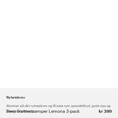
Nyhetsbrev
Abonner på vårt nyhetsbrev og få siste nytt, spesialtilbud, gode tips og
Beez Støttestrømper Lemona 3-pack
kr 399
interessant lesning.