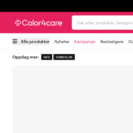
Trustpilot
Søk etter produkter, kat
Alle produkter
Nyheter
Kampanjer
Bestselgere
Ou
Oppdag mer:
SKO
SANDALER