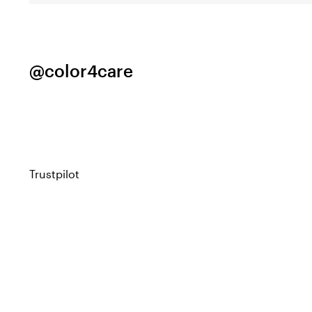
@color4care
Trustpilot