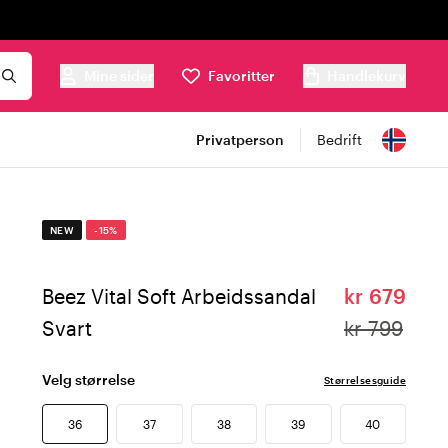
Mine sider
Favoritter
Handlekurv
Privatperson
Bedrift
NEW
-15%
Beez Vital Soft Arbeidssandal
kr 679
Svart
kr 799
Velg størrelse
Størrelsesguide
36
37
38
39
40