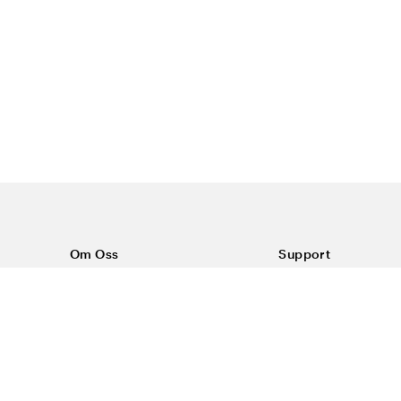
Om Oss
Support
Om Color4care
Kontakt oss
Vanlige spørsmål
Kjøpsvilkår
Frakt & retur
Reklamasjon