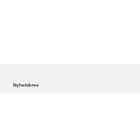
Nyhetsbrev
Abonner på vårt nyhetsbrev og få siste nytt, spesialtilbud,
gode tips og interessant lesning.
Skriv inn din e-postadresse