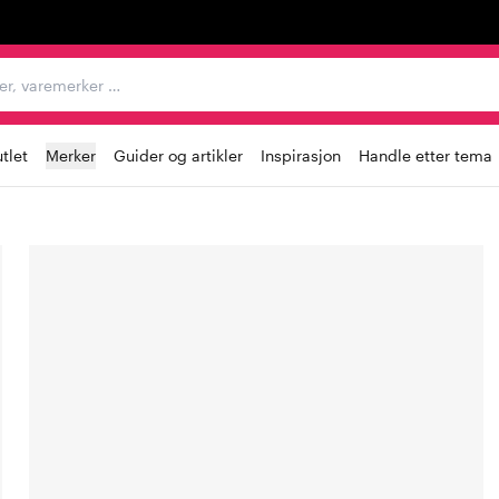
egorier, varemerker …
tlet
Merker
Guider og artikler
Inspirasjon
Handle etter tema