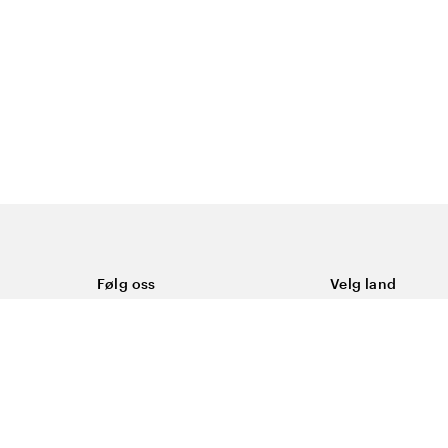
Følg oss
Velg land
Facebook
Norge
Instagram
Youtube
LinkedIn