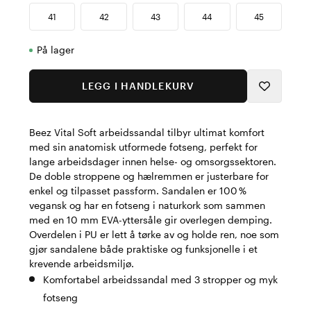
41
42
43
44
45
På lager
LEGG I HANDLEKURV
Beez Vital Soft arbeidssandal tilbyr ultimat komfort
med sin anatomisk utformede fotseng, perfekt for
lange arbeidsdager innen helse- og omsorgssektoren.
De doble stroppene og hælremmen er justerbare for
enkel og tilpasset passform. Sandalen er 100 %
vegansk og har en fotseng i naturkork som sammen
med en 10 mm EVA-yttersåle gir overlegen demping.
Overdelen i PU er lett å tørke av og holde ren, noe som
gjør sandalene både praktiske og funksjonelle i et
krevende arbeidsmiljø.
Komfortabel arbeidssandal med 3 stropper og myk
fotseng