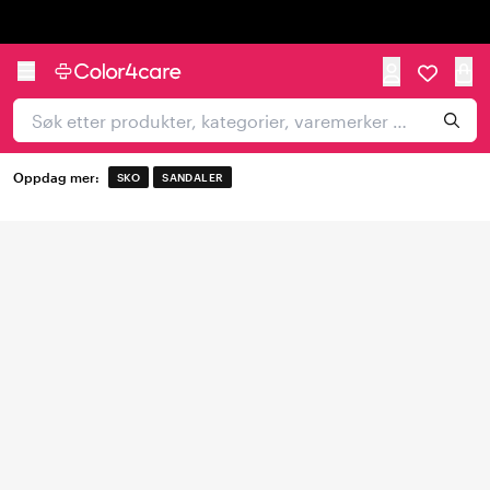
Trustpilot
Oppdag mer:
SKO
SANDALER