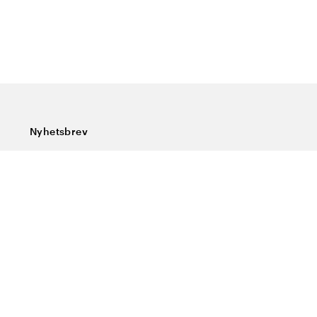
Nyhetsbrev
Abonner på vårt nyhetsbrev og få siste nytt, spesialtilbud,
gode tips og interessant lesning.
Skriv inn din e-postadresse