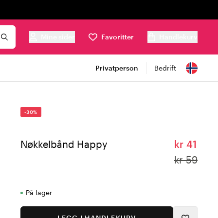
Mine sider
Favoritter
Handlekurv
Privatperson
Bedrift
-30%
Nøkkelbånd Happy
kr 41
kr 59
På lager
LEGG I HANDLEKURV