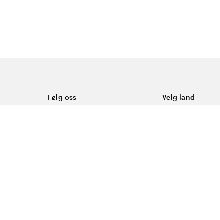
Følg oss
Velg land
Facebook
Norge
Instagram
Youtube
LinkedIn
asjonskapsler