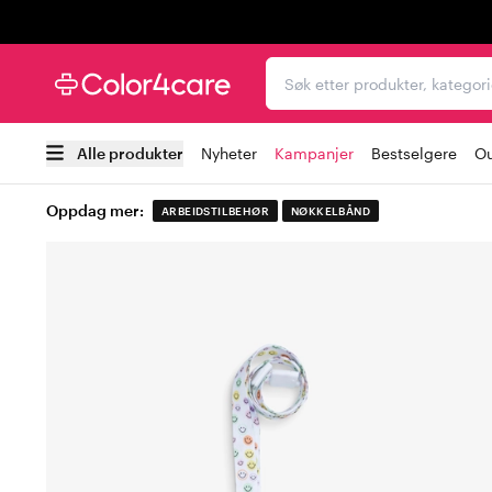
Trustpilot
Søk etter produkter, kat
Alle produkter
Nyheter
Kampanjer
Bestselgere
Ou
Oppdag mer:
ARBEIDSTILBEHØR
NØKKELBÅND