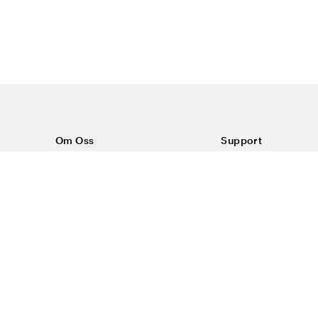
Om Oss
Support
Om Color4care
Kontakt oss
Vanlige spørsmål
Kjøpsvilkår
Frakt & retur
Reklamasjon
Personvern & inform
#yescolor4care