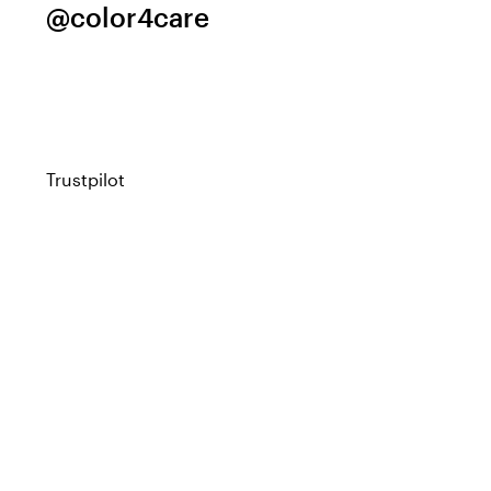
@color4care
Trustpilot