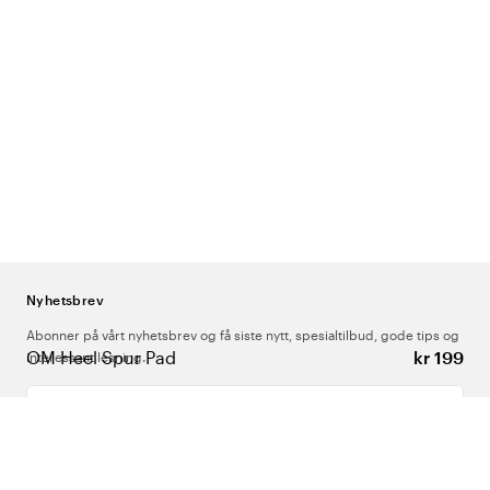
Nyhetsbrev
Abonner på vårt nyhetsbrev og få siste nytt, spesialtilbud, gode tips og
OM Heel Spur Pad
kr 199
interessant lesning.
Skriv inn din e-postadresse
Om Oss