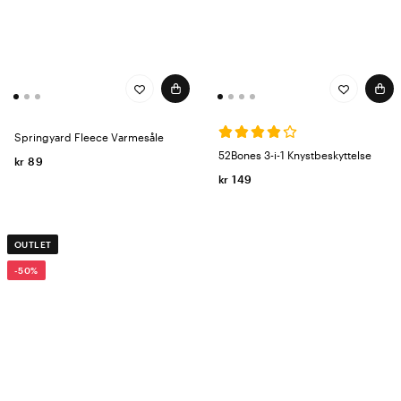
Springyard Fleece Varmesåle
52Bones 3-i-1 Knystbeskyttelse
kr 89
kr 149
OUTLET
-50%