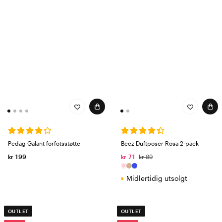
Pedag Galant forfotsstøtte
Beez Duftposer Rosa 2-pack
kr 199
kr 71
kr 89
Midlertidig utsolgt
OUTLET
OUTLET