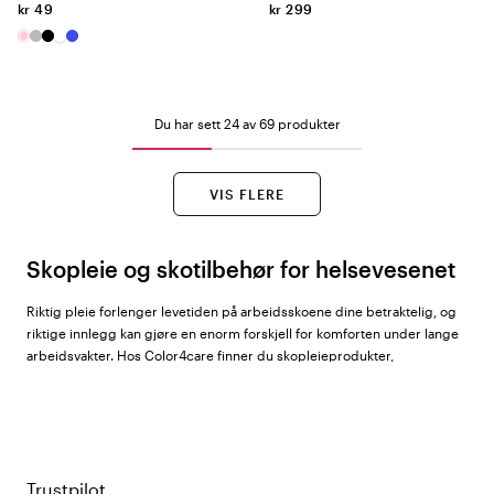
kr 49
kr 299
Du har sett 24 av 69 produkter
VIS FLERE
Skopleie og skotilbehør for helsevesenet
Riktig pleie forlenger levetiden på arbeidsskoene dine betraktelig, og
riktige innlegg kan gjøre en enorm forskjell for komforten under lange
arbeidsvakter. Hos Color4care finner du skopleieprodukter,
innleggssåler, skotilbehør og fotprodukter fra
Springyard
,
SmellWell
,
Embla
, OM, Pedag, 52Bones,
Beez
,
Bagheera
og
Sievi
.
Er du usikker på hva føttene dine trenger? Les gjerne vår guide:
Skotilbehør som støtter deg hele dagen
.
Trustpilot