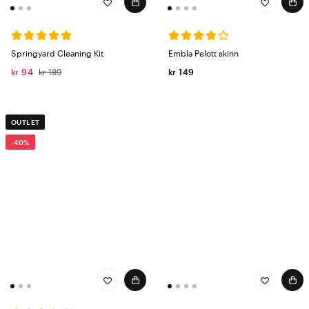
Springyard Cleaning Kit
Embla Pelott skinn
kr 94
kr 189
kr 149
OUTLET
-40%