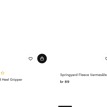
 arbeidssko og sneakers. For ekstra komfort er våre såler f
skjellige modeller med forskjellige funksjoner. Kjøp skotilbe
Springyard Fleece Varmesåle
d Heel Gripper
kr 89