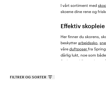
I vårt sortiment med
skop
skoene dine rene og frisk
Effektiv skopleie
Her finner du skorens, sk
beskytter
arbeidssko
,
sne
våre
duftposer
fra Spring
dårlig lukt, noe som både
Springyard finner du ogs
at hælkappen blir slitt. H
FILTRER OG SORTER
Såler, brodder o
Fra Springyard tilbyr vi 
jobben. Med brodder fra Sp
som jobber deler av dagen