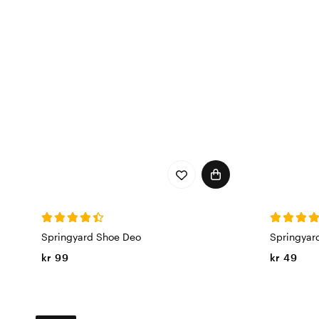
et personlig preg på både
valg, her finnes flere for
Color4care!
Springyard Shoe Deo
Springyar
kr 99
kr 49