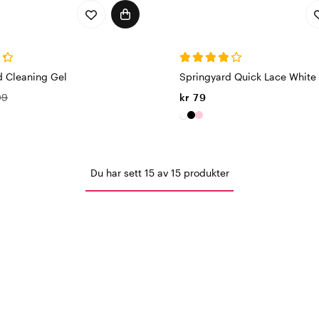
d Cleaning Gel
Springyard Quick Lace White
99
kr 79
Du har sett 15 av 15 produkter