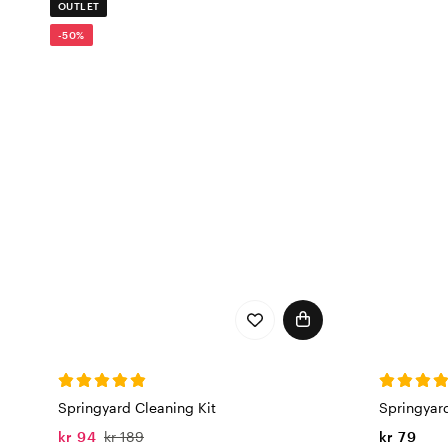
OUTLET
-50%
Springyard Cleaning Kit
Springyar
kr 94
kr 189
kr 79