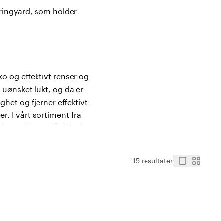
pringyard, som holder
o og effektivt renser og
 uønsket lukt, og da er
het og fjerner effektivt
r. I vårt sortiment fra
koene dine og forhindrer
ngyard!
15 resultater
bra å ha både hjemme og på
perfekt for helsepersonell
rskjellige farger og sette