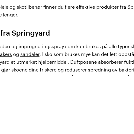
leie og skotilbehør
finner du flere effektive produkter fra S
e lenger.
 fra Springyard
odeo og impregneringsspray som kan brukes på alle typer sk
akers
og
sandaler
. I sko som brukes mye kan det lett oppstå
yard et utmerket hjelpemiddel. Duftposene absorberer fuktig
 gjør skoene dine friskere og reduserer spredning av bakterie
å skohorn som hjelper deg med å opprettholde formen på s
old skoene dine rene og friske med effektiv skopleie fra Spri
g annet skotilbehør fra Springyard
også brodder, skolisser, såler og annet skotilbehør som er 
ringyard går du trygt og sikkert selv på glatte overflater - 
 utendørs. Her kan du også velge mellom skolisser i flere fo