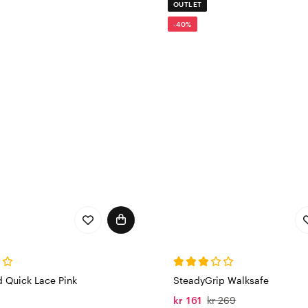
OUTLET
-40%
d Quick Lace Pink
SteadyGrip Walksafe
kr 161
kr 269