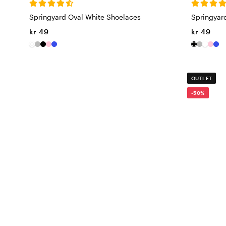
Springyard Oval White Shoelaces
Springyard
kr 49
kr 49
OUTLET
-50%