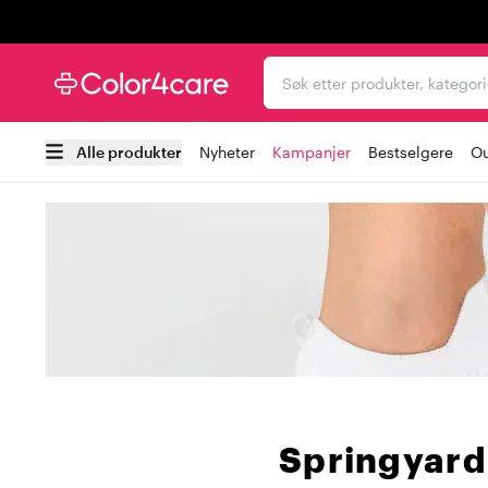
Trustpilot
Søk etter produkter, kat
Alle produkter
Nyheter
Kampanjer
Bestselgere
Ou
Springyard