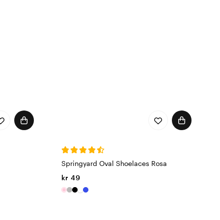
ra Springyard et utmerket
hør fra Springyard hos
Springyard Oval Shoelaces Rosa
kr 49