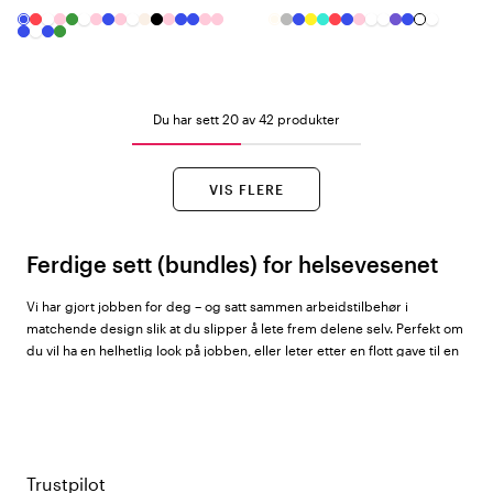
Du har sett 20 av 42 produkter
VIS FLERE
Ferdige sett (bundles) for helsevesenet
Vi har gjort jobben for deg – og satt sammen arbeidstilbehør i
matchende design slik at du slipper å lete frem delene selv. Perfekt om
du vil ha en helhetlig look på jobben, eller leter etter en flott gave til en
kollega eller en nyutdannet helsearbeider.
Hos Color4care finner du
ferdige sett (bundles)
fra Beez i et stadig
voksende utvalg av design og temaer.
Trustpilot