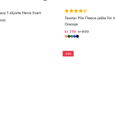
avy T-skjorte Herre Svart
Texstar Pile Fleece-jakke for
 199
Oransje
kr 719
kr 899
-20%