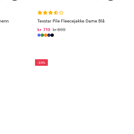
 menn
Texstar Pile Fleecejakke Dame Blå
kr 719
kr 899
-20%