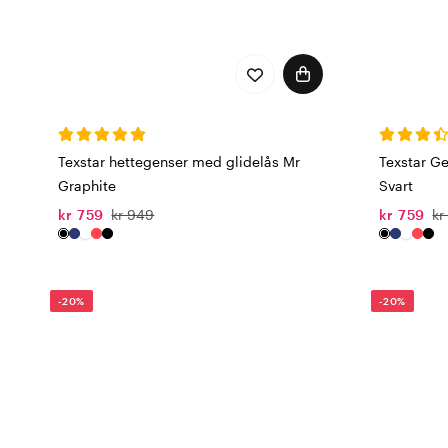
Texstar hettegenser med glidelås Mr
Texstar G
Graphite
Svart
kr 759
kr 949
kr 759
kr
-20%
-20%