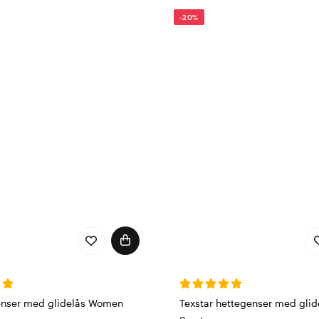
Fleksible og holdbare bukser som kombinerer komfort med s
-20%
sklær som ikke bare gjør jobben enklere – de får deg til å fø
pdag Texstars sortiment og finn dine nye favoritter i dag!
enser med glidelås Women
Texstar hettegenser med glid