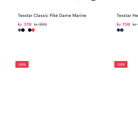
Texstar Classic Piké Dame Marine
Texstar He
kr 319
kr 399
kr 159
kr
-20%
-20%