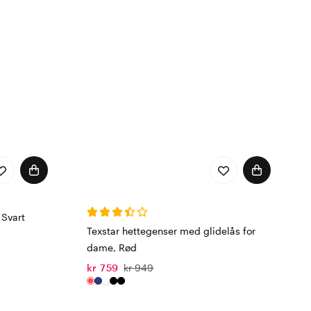
sninger.
 Svart
sfrihet og beskyttelse
Texstar hettegenser med glidelås for
dame, Rød
kr 759
kr 949