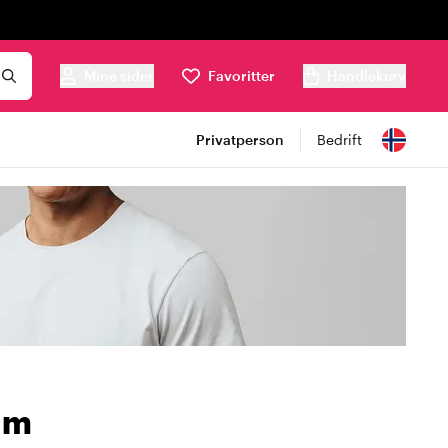
Mine sider
Favoritter
Handlekurv
Privatperson
Bedrift
am