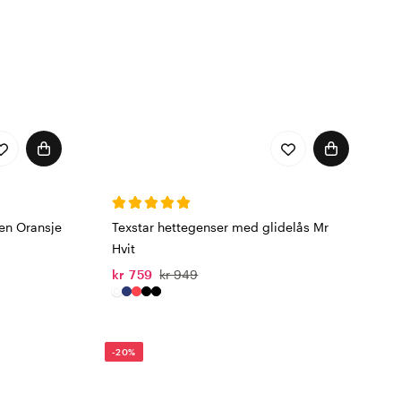
en Oransje
Texstar hettegenser med glidelås Mr
Hvit
kr 759
kr 949
-20%