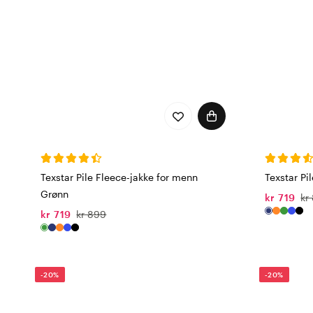
Texstar Pile Fleece-jakke for menn
Texstar P
Grønn
kr 719
kr
kr 719
kr 899
-20%
-20%