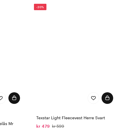
litestyrke.
-20%
le deg trygg og
Texstar Light Fleecevest Herre Svart
elås Mr
kr 479
kr 599