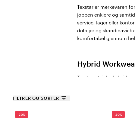
Texstar er merkevaren for
jobben enklere og samtidi
service, lager eller kon
detaljer og skandinavisk 
komfortabel gjennom hel
Hybrid Workwear 
Texstar utvikler hybride
verden der roller og arbe
Fra kontor til feltarbeid,
FILTRER OG SORTER
-20%
-20%
Hvorfor velge Te
✔
Moderne passform – Ska