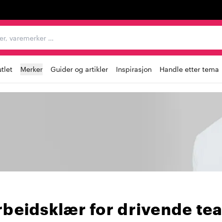
egorier, varemerker …
tlet
Merker
Guider og artikler
Inspirasjon
Handle etter tema
rbeidsklær for drivende te