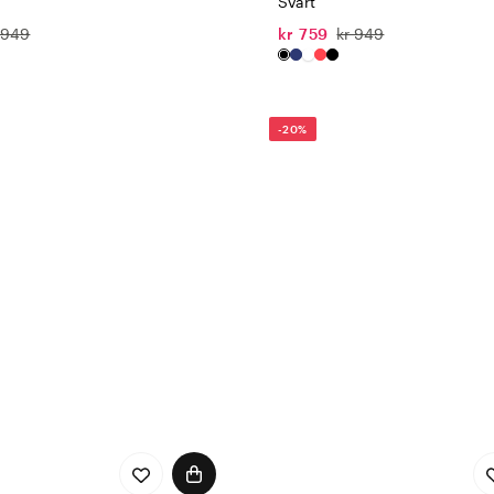
Svart
 949
kr 759
kr 949
-20%