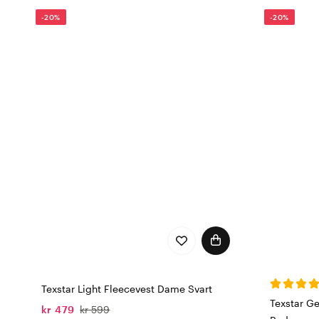
Texstar Arbeidsbukser – 
-20%
-20%
Med Texstar får du arbeid
komfortabel på jobben. Op
Texstar Light Fleecevest Dame Svart
Texstar G
kr 479
kr 599