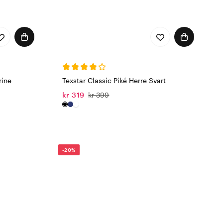
rine
Texstar Classic Piké Herre Svart
kr 319
kr 399
-20%