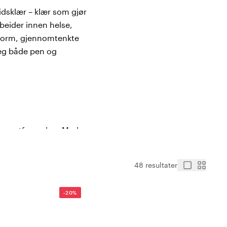
idsklær – klær som gjør
beider innen helse,
ssform, gjennomtenkte
deg både pen og
som utfører den. Med en
funksjonelle og holdbare.
lger med i din hverdag.
48 resultater
-20%