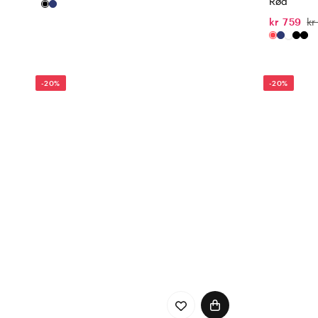
Rød
kr 759
kr
-20%
-20%