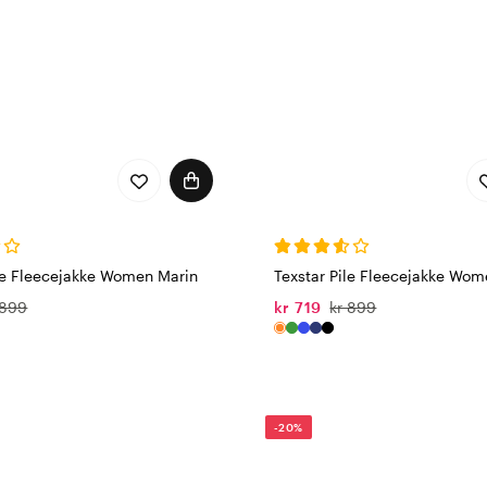
ile Fleecejakke Women Marin
Texstar Pile Fleecejakke Wom
 899
kr 719
kr 899
-20%