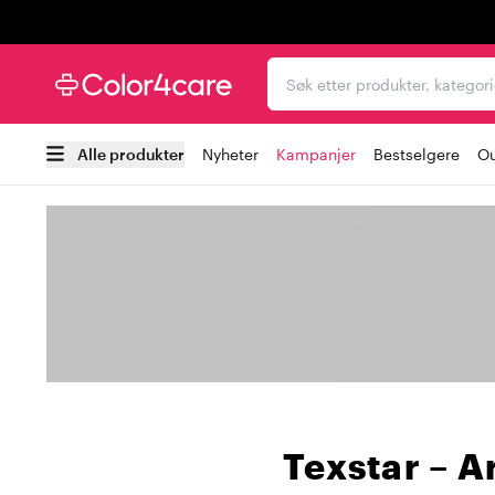
Trustpilot
Søk etter produkter, kat
Alle produkter
Nyheter
Kampanjer
Bestselgere
Ou
Texstar – A