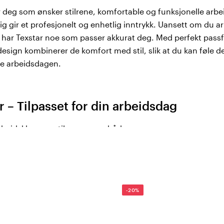
 deg som ønsker stilrene, komfortable og funksjonelle arbe
g gir et profesjonelt og enhetlig inntrykk. Uansett om du ar
tor har Texstar noe som passer akkurat deg. Med perfekt pa
design kombinerer de komfort med stil, slik at du kan føle 
e arbeidsdagen.
– Tilpasset for din arbeidsdag
 arbeidsklær som tilpasser seg både oppgaven og personen 
idsoppgaver endres raskt, trenger vi klær som er fleksible, 
 fra varme dager til kjølige netter – Texstar lager klær som fø
-20%
xstar?
pt for å sitte pent og komfortabelt hele dagen.