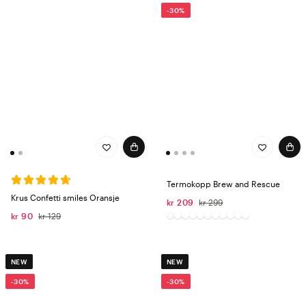
-30%
Termokopp Brew and Rescue​
Krus Confetti smiles Oransje
kr 209
kr 299
kr 90
kr 129
NEW
NEW
-30%
-30%