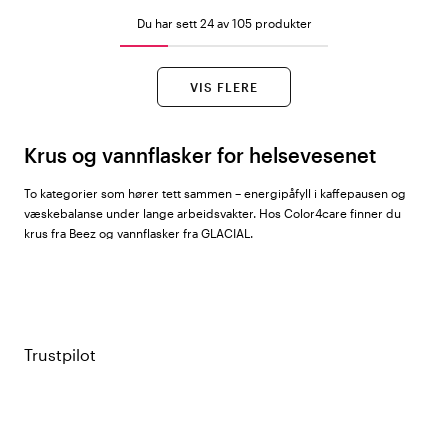
Du har sett 24 av 105 produkter
VIS FLERE
Krus og vannflasker for helsevesenet
To kategorier som hører tett sammen – energipåfyll i kaffepausen og
væskebalanse under lange arbeidsvakter. Hos Color4care finner du
krus fra
Beez
og vannflasker fra
GLACIAL
.
Beez krus
Beez sine krus har tekst og motiver inspirert av helseyrker – et morsomt
innslag på personalrommet og en svært verdsatt gave til en god
Trustpilot
kollega. Sortimentet på over 55 modeller dekker en lang rekke yrker og
motiver, fra det humoristiske til det hyllende.
GLACIAL vannflasker