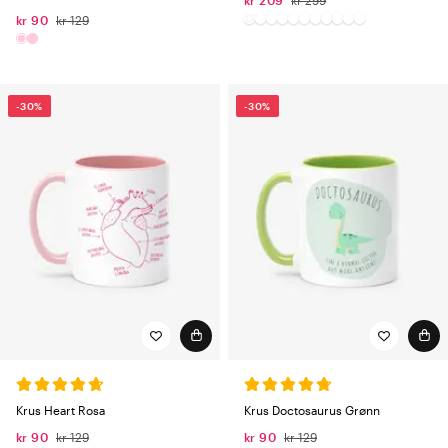
kr 209
kr 299
kr 90
kr 129
-30%
-30%
Krus Heart Rosa
Krus Doctosaurus Grønn
kr 90
kr 129
kr 90
kr 129