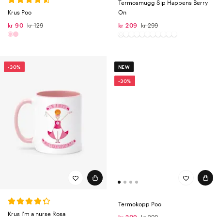
Termosmugg Sip Happens Berry
Krus Poo
On
kr 90
kr 129
kr 209
kr 299
-30%
NEW
-30%
Termokopp Poo
Krus I'm a nurse Rosa