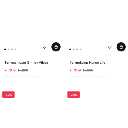
Termosmugg Smiley Vibes
Termokopp Nurse Life​
kr 209
kr 299
kr 209
kr 299
-30%
-30%