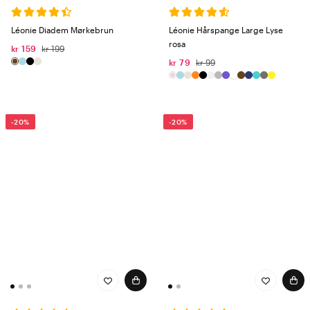
middels til tykt hår. Fungerer også til halve oppsetninger på virkelig tykt
hår.
Léonie Diadem Mørkebrun
Léonie Hårspange Large Lyse
XL – 13 cm
rosa
kr 159
kr 199
kr 79
kr 99
Har du ekstra langt og/eller ekstra tykt hår? Da er det denne størrelsen
du trenger. Maksimalt grep og maksimal funksjon.
Ser du etter en klype som faktisk fungerer - og som i tillegg løfter stilen
din? Da er Léonie ditt nye go-to-merke.
-20%
-20%