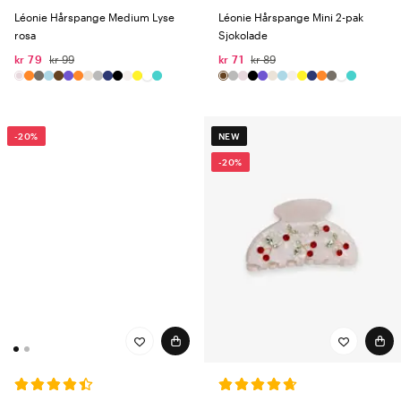
Léonie Hårspange Medium Lyse
Léonie Hårspange Mini 2-pak
rosa
Sjokolade
kr 79
kr 99
kr 71
kr 89
-20%
NEW
-20%