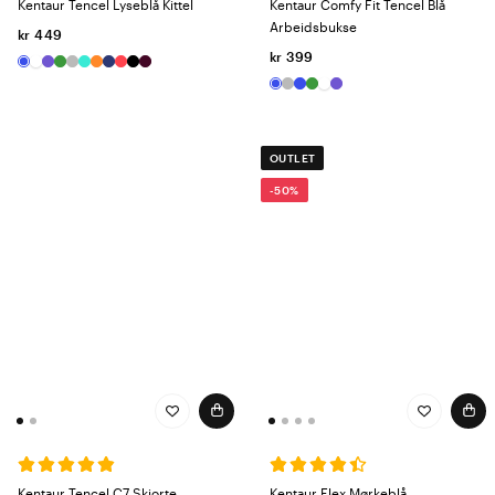
Kentaur Tencel Lyseblå Kittel
Kentaur Comfy Fit Tencel Blå
Arbeidsbukse
kr 449
kr 399
OUTLET
-50%
Kentaur Tencel C7 Skjorte
Kentaur Flex Mørkeblå