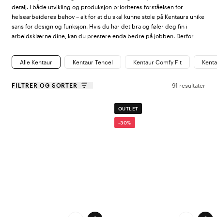
detalj. I både utvikling og produksjon prioriteres forståelsen for
helsearbeideres behov – alt for at du skal kunne stole på Kentaurs unike
sans for design og funksjon. Hvis du har det bra og føler deg fin i
arbeidsklærne dine, kan du prestere enda bedre på jobben. Derfor
jobber Kentaur stadig etter sin internasjonale slagord: Made for
people. At work.
Alle Kentaur
Kentaur Tencel
Kentaur Comfy Fit
Kenta
Fire kolleksjoner – en for hvert behov
FILTRER OG SORTER
91 resultater
Kentaurs sortiment er delt inn i fire kolleksjoner, hver og en utviklet for å
OUTLET
møte spesifikke behov innen helse og omsorg:
-30%
Kentaur Tencel
– Laget med TENCEL™ Lyocell for et mykt, pustende
materiale som regulerer temperatur, absorberer fukt og motvirker
bakterievekst. Høy fargeekthet og holdbarhet gjør at plaggene
beholder komfort og kvalitet vask etter vask.
Kentaur 4V Stretch
– En kolleksjon for deg som stadig er i
bevegelse. Firveisstrekk og et lett, ventilerende stoff gir høy
komfort og full bevegelsesfrihet, mens hurtigtørkende kvaliteter og
smarte detaljer forenkler hverdagen.