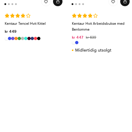
Kentaur Colour Line
– Friske farger, funksjonalitet og komfort i
plagg som enkelt kan matches på tvers av mange yrker. En
kolleksjon som gjør jobben litt morsommere – og litt stiligere.
Kentaur Comfy Fit
– Utviklet for helsepersonell som trenger
Kentaur Tencel Hvit Kittel
Kentaur Hvit Arbeidsbukse med
langvarig komfort i et høyt tempo. Det lette stoffet gjør plaggene
Benlomme
kr 449
myke, pustende og hurtigtørkende – et behagelig valg for dem som
kr 447
kr 639
tar vare på andre.
Midlertidig utsolgt
Slitesterke arbeidsklær med optimal
komfort
Fra Kentaur tilbyr vi blant annet bussaronger, arbeidsbukser og
legefrakkene med optimal funksjonalitet og komfort – i både dame- og
unisexmodeller, i flere farger og utførelser. Arbeidsklærne er laget for
å tåle den daglige slitasjen i helsesektoren og testes av fokusgrupper,
ambassadører og vaskerier for å sikre at de møter helsesektorens høye
krav til kvalitet, holdbarhet og komfort. Plaggene kan vaskes ved høye
temperaturer gang på gang uten å miste farge, form eller kvalitet – et
must i de aller fleste helseyrker.