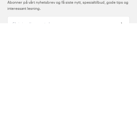
Abonner på vårt nyhetsbrev og få siste nytt, spesialtilbud, gode tips og
interessant lesning.
Skriv inn din e-postadresse
Om Oss
Support
Følg oss
Norge