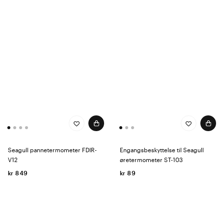
Seagull pannetermometer FDIR-
Engangsbeskyttelse til Seagull
V12
øretermometer ST-103
kr 849
kr 89