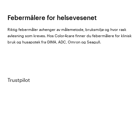
Febermålere for helsevesenet
Riktig febermåler avhenger av målemetode, bruksmiljø og hvor rask
avlesning som kreves. Hos Color4care finner du febermålere for klinisk
bruk og husapotek fra
GIMA
,
ADC
,
Omron
og Seagull.
Typer febermålere i sortimentet
Trustpilot
Digital febermåler:
Plasseres oralt (under tungen) eller aksillært (i
armhulen). En enkel og prisgunstig grunnmodell for hjemmebruk
og klinisk miljø. I sortimentet finnes Gima Digital Hurtigmåler, Gima
BL3 Wide Screen, Gima Flexi Jumbo, samt ADC 413 og ADC 418N.
Infrarødt pannetermometer:
Måler hudtemperaturen mot pannen
på noen få sekunder, helt uten hudkontakt eller med lett berøring.
Raskt og hygienisk, og passer ypperlig for screening. I sortimentet:
Gima AEON A200, Gimatemp Infrarød, ADC 427 og ADC 432 Non
Contact.