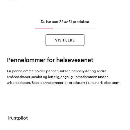
Du har sett 24 av 81 produkter
VIS FLERE
Pennelommer for helsevesenet
En pennelomme holder penner, sakser, pennelykter og andre
småredskaper samlet og lett tilgjengelig i brystlommen under
arbeidsdagen. Beez pennelommer er produsert i slitesterk plast som
er utrolig enkel å tørke av og desinfisere – svært praktisk i et klinisk
miljø.
Hos Color4care finner du pennelommer fra
Beez
i et stort utvalg av
ensfargede og mønstrede varianter.
Trustpilot
Design og farger