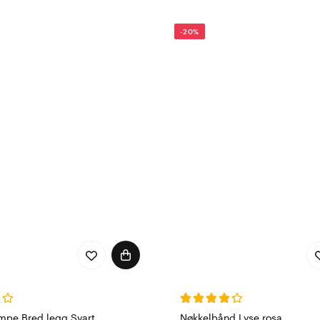
-20%
ømpe Bred legg Svart
Nøkkelbånd Lyse rosa