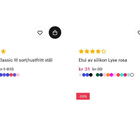
assic III sort/rustfritt stål
Etui av silikon Lyse rosa
kr 1 815
kr 31
kr 39
-20%