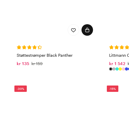
Støttestrømper Black Panther
Littmann Cl
kr 135
kr 159
kr 1 542
-30%
-15%