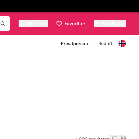
Mine sider
Favoritter
Handlekurv
Privatperson
Bedrift
4 608 resultater