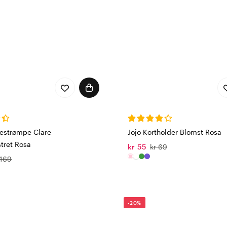
testrømpe Clare
Jojo Kortholder Blomst Rosa
ret Rosa
kr 55
kr 69
 169
-20%