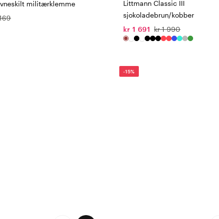
Littmann Classic III
avneskilt militærklemme
sjokoladebrun/kobber
 169
kr 1 691
kr 1 990
-15%