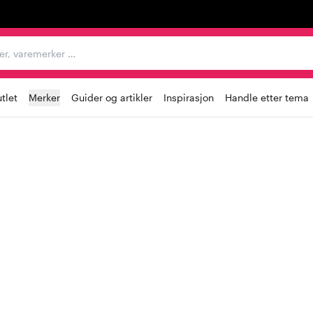
egorier, varemerker …
tlet
Merker
Guider og artikler
Inspirasjon
Handle etter tema