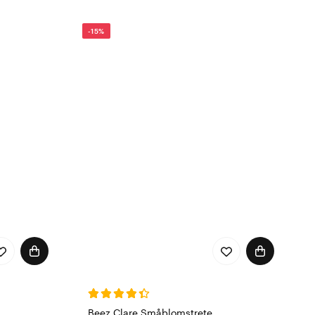
-15%
Beez Clare Småblomstrete