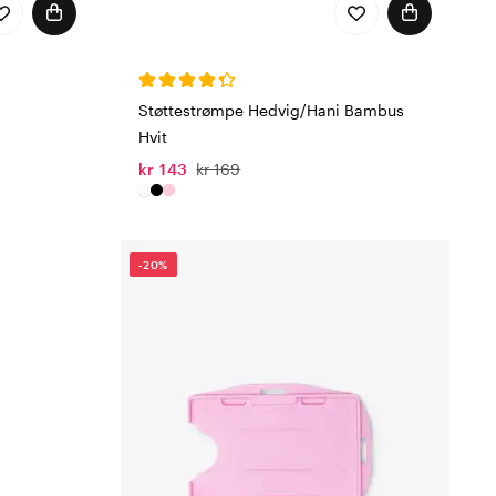
Støttestrømpe Hedvig/Hani Bambus
Hvit
kr 143
kr 169
-20%