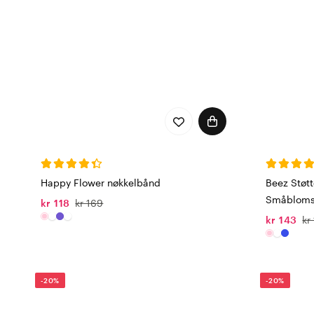
Happy Flower nøkkelbånd
Beez Støt
Småblomst
kr 118
kr 169
kr 143
kr
-20%
-20%