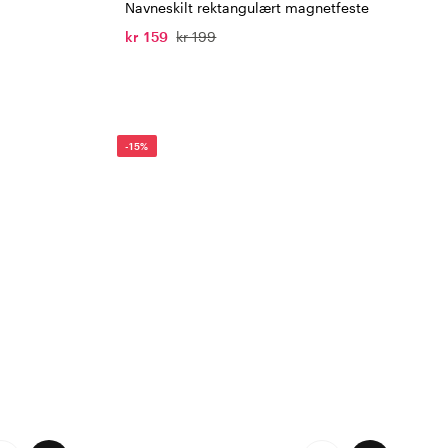
Navneskilt rektangulært magnetfeste
kr 159
kr 199
-15%