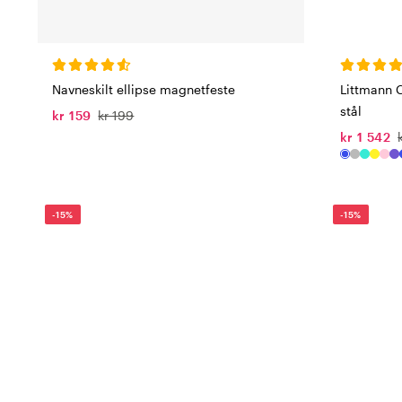
Littmann C
Navneskilt ellipse magnetfeste
stål
kr 159
kr 199
kr 1 542
-15%
-15%