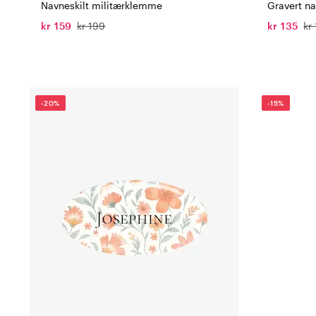
Navneskilt militærklemme
Gravert n
kr 159
kr 199
kr 135
kr
-20%
-15%