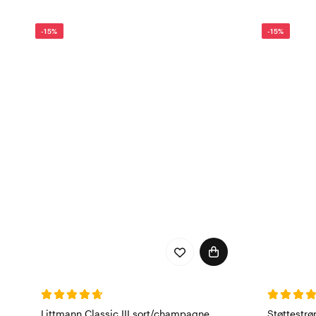
-15%
-15%
Littmann Classic III sort/champagne
Støttestr