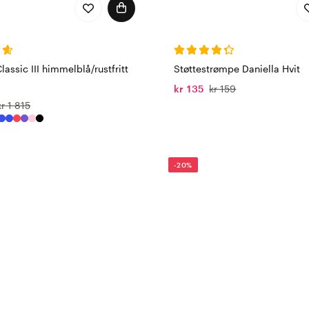
lassic III himmelblå/rustfritt
Støttestrømpe Daniella Hvit
kr 135
kr 159
kr 1 815
-20%