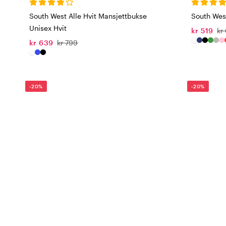
South West Alle Hvit Mansjettbukse
South West
Unisex Hvit
kr 519
kr
kr 639
kr 799
-20%
-20%