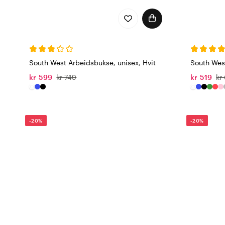
South West Arbeidsbukse, unisex, Hvit
South Wes
kr 599
kr 749
kr 519
kr
-20%
-20%