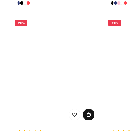
Bærekraft og tid
-20%
-20%
South West har en gjenn
produseres med minimal mi
klærne enkelt kombineres
planeten. Dette inkludere
Bærekraftige materialer
Sertifisert i henhold til
av en uavhengig part
Med South West får du ar
bærekraftfokus. Utforsk s