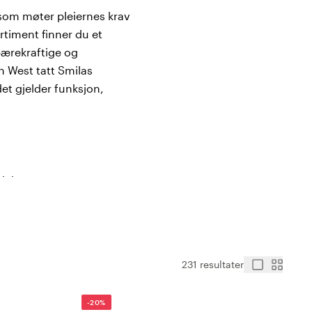
r som møter pleiernes krav
rtiment finner du et
bærekraftige og
h West tatt Smilas
t gjelder funksjon,
 pleie og omsorg:
kjoler med moderne design,
asje og gjentatte vask.
 omsorg. Full
231 resultater
 i krevende arbeidsmiljøer.
unksjoner, kreative detaljer
-20%