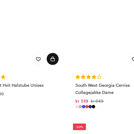
t Hvit Halstube Unisex
South West Georgia Cerrise
Collegejakke Dame
119
kr 519
kr 649
-20%