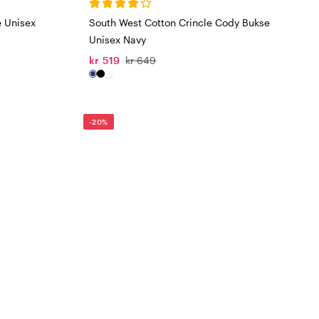
 Unisex
South West Cotton Crincle Cody Bukse
Unisex Navy
kr 519
kr 649
-20%