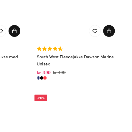
bukse med
South West Fleecejakke Dawson Marine
Unisex
kr 399
kr 499
-20%