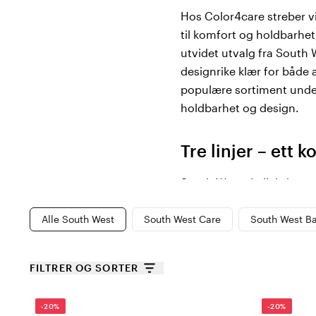
Hos Color4care streber vi 
til komfort og holdbarhet,
utvidet utvalg fra South 
designrike klær for både 
populære sortiment under
holdbarhet og design.
Tre linjer – ett 
South Wests kolleksjoner e
Alle South West
South West Care
South West Ba
South West Care
- Utvi
god passform og slitest
South West Basic
- Kom
FILTRER OG SORTER
bevegelsesfrihet, pålit
South West
- Fleksible
-20%
-20%