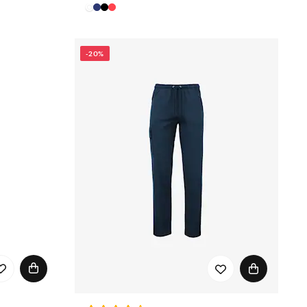
-20%
den, der hvert plagg
løse designet gjør at
lommeboken og for
uksjonskjeden inspiseres
 design og et sterkt
 komfortabel arbeidsdag!