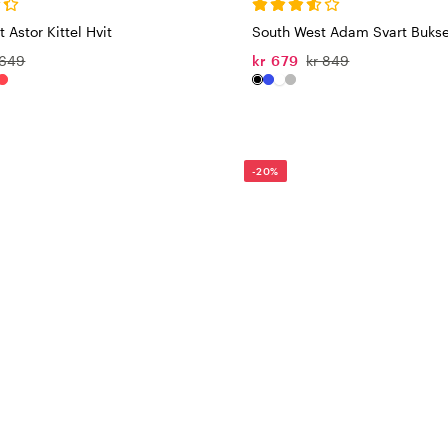
 Astor Kittel Hvit
South West Adam Svart Bukse
 649
kr 679
kr 849
-20%