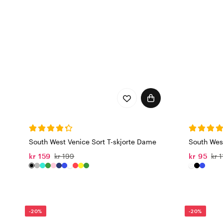
South West Venice Sort T-skjorte Dame
South Wes
kr 159
kr 199
kr 95
kr 
-20%
-20%