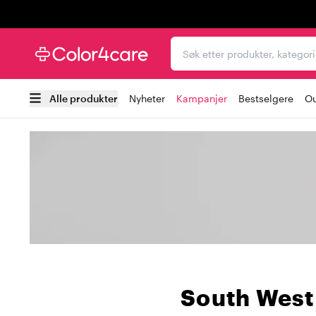
Trustpilot
Søk etter produkter, kat
Alle produkter
Nyheter
Kampanjer
Bestselgere
Ou
South West