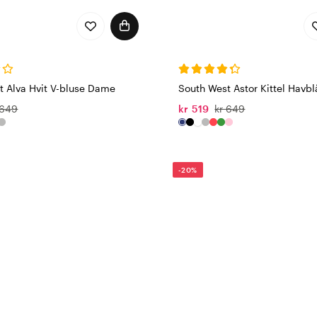
t Alva Hvit V-bluse Dame
South West Astor Kittel Havbl
 649
kr 519
kr 649
-20%