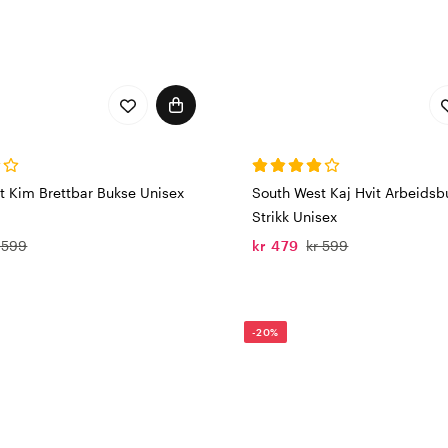
t Kim Brettbar Bukse Unisex
South West Kaj Hvit Arbeids
Strikk Unisex
 599
kr 479
kr 599
-20%