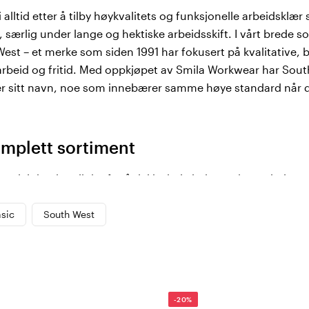
alltid etter å tilby høykvalitets og funksjonelle arbeidsklæ
 særlig under lange og hektiske arbeidsskift. I vårt brede so
West – et merke som siden 1991 har fokusert på kvalitative, 
arbeid og fritid. Med oppkjøpet av Smila Workwear har Sout
 sitt navn, noe som innebærer samme høye standard når de
komplett sortiment
r delt inn i tre linjer for å dekke hele behovet innen helse,
sic
South West
klet spesielt for deg i helsesektoren. Tunikaer, bukser og 
erke materialer som møter høye krav til hygiene, daglig slit
fortable og allsidige basisplagg for kvinner innen pleie og
elig kvalitet og en stilsikker look som holder for daglig bruk
 kolleksjoner utviklet for alle stiler og anledninger. Smarte f
-20%