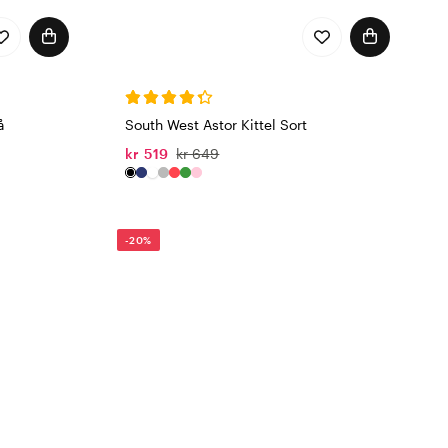
å
South West Astor Kittel Sort
kr 519
kr 649
-20%