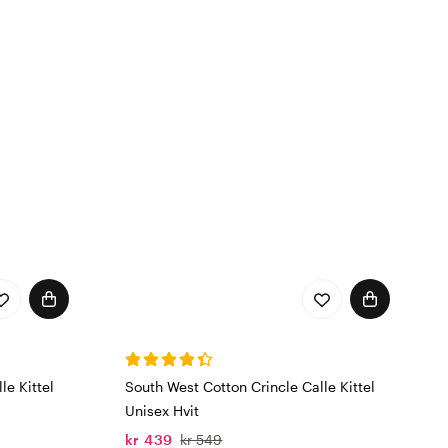
e, pleie og omsorg.
og unisex – slik at du
r du:
le Kittel
South West Cotton Crincle Calle Kittel
 temperaturer, samtidig
Unisex Hvit
kr 439
kr 549