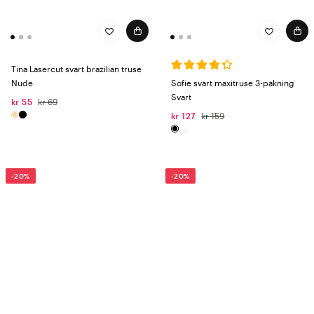
Tina Lasercut svart brazilian truse
Nude
Sofie svart maxitruse 3-pakning
Svart
kr 55
kr 69
kr 127
kr 159
-20%
-20%