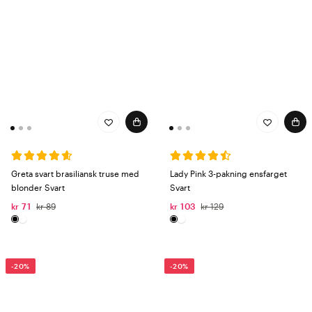
Greta svart brasiliansk truse med
Lady Pink 3-pakning ensfarget
blonder Svart
Svart
kr 71
kr 89
kr 103
kr 129
-20%
-20%