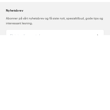
Nyhetsbrev
Abonner på vårt nyhetsbrev og få siste nytt, spesialtilbud, gode tips og
interessant lesning.
Skriv inn din e-postadresse
Om Oss
Support
Følg oss
Norge