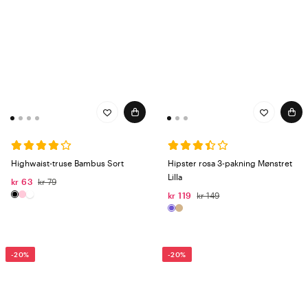
Highwaist-truse Bambus Sort
Hipster rosa 3-pakning Mønstret
Lilla
kr 63
kr 79
kr 119
kr 149
-20%
-20%