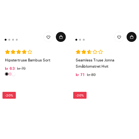
Hipstertruse Bambus Sort
Seamless Truse Jonna
Småblomstret Hvit
kr 63
kr 79
kr 71
kr 89
-20%
-20%