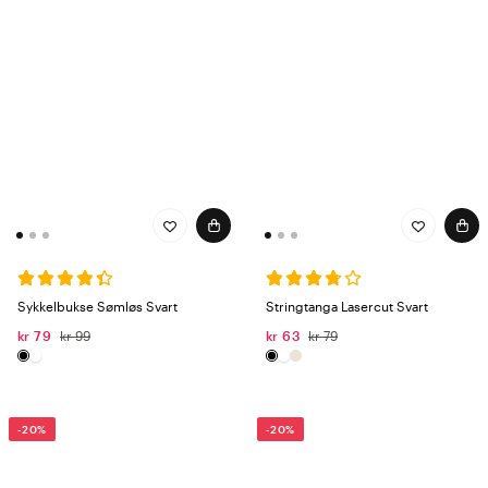
Sykkelbukse Sømløs Svart
Stringtanga Lasercut Svart
kr 79
kr 99
kr 63
kr 79
-20%
-20%