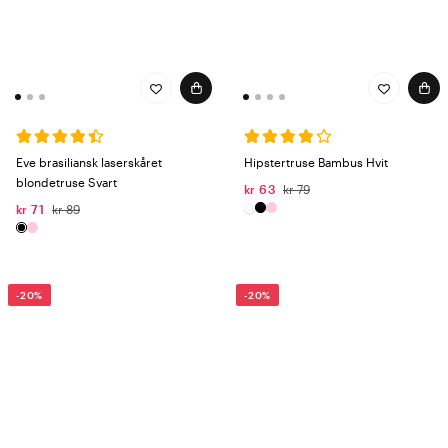
Eve brasiliansk laserskåret
Hipstertruse Bambus Hvit
blondetruse Svart
kr 63
kr 79
kr 71
kr 89
-20%
-20%