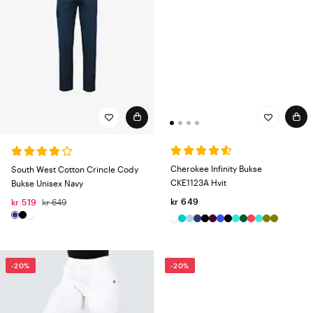
Cherokee Infinity Bukse
South West Cotton Crincle Cody
CKE1123A Hvit
Bukse Unisex Navy
kr 649
kr 519
kr 649
-20%
-20%