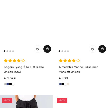
Segers Lysegrå To-I-Ett Bukse
Almedahls Marine Bukse med
Unisex 8003
Mansjett Unisex
kr 1 099
kr 599
-20%
-20%