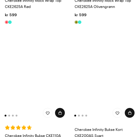
Cherokee Infinity Mock Wrap Top
Cherokee Infinity Mock Wrap Top
CKE2625A Rød
CKE2625A Olivengrønn
kr 599
kr 599
Cherokee Infinity Bukse Kort
Cherokee Infinity Bukse CKE110A
CKE200AS Svart