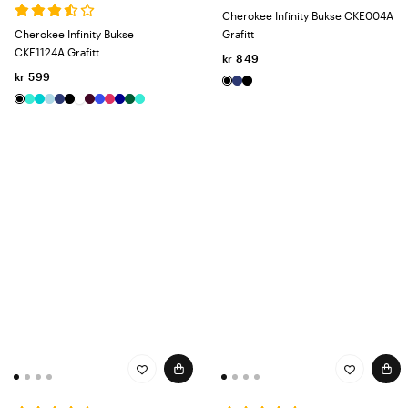
er Infinity Scrubs det opplagte valget for helsepersonell. Gjør
Cherokee Infinity Bukse CKE004A
hverdagen enklere med arbeidsklær som leverer på alle nivåer.
Cherokee Infinity Bukse
Grafitt
CKE1124A Grafitt
kr 849
kr 599