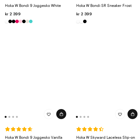
kroppen din, men som også gir den energi til å holde ut hele dagen.
Hoka W Bondi 9 Joggesko White
Hoka W Bondi SR Sneaker Frost
Velg komfort, stabilitet og holdbarhet - gi føttene dine den pleien de
kr 2 399
kr 2 399
fortjener!
Hoka W Bondi 9 Joggesko Vanilla
Hoka W Skyward Laceless Slip-on