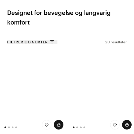
Designet for bevegelse og langvarig
komfort
Hoka er verdensledende innen avansert dempingsteknologi, og har sitt
utspring i løpeverdenen, der deres unike mellomsåle og vippesåle
FILTRER OG SORTER
20 resultater
endret måten sko kan optimalisere stegløp og avlastning på. Disse
teknologiene har blitt videreutviklet for arbeidsmiljøer der komfort og
stabilitet er avgjørende - noe som gjør Hoka til det opplagte valget for
helter i helsevesenet.
Våre utvalgte modeller for helsevesenet
Hoka Bondi SR - for ekstra beskyttelse og grep
Bondi SR er utviklet for deg som trenger en stabil og sklisikker sko med
ekstra beskyttelse. Med sin vannavvisende overdel og sklisikre yttersåle
er den et optimalt valg for helsemiljøer der sikkerhet og komfort går
hånd i hånd.
Hoka Bondi 9 - for ultimat komfort og demping