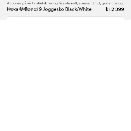
Abonner på vårt nyhetsbrev og få siste nytt, spesialtilbud, gode tips og
Hoka M Bondi 9 Joggesko Black/White
kr 2 399
interessant lesning.
Skriv inn din e-postadresse
Om Oss
Support
Følg oss
Norge