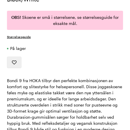
OBS!
Skoene er små i størrelsene, se størrelsesguide for
eksakte mål.
Størrelsesguide
På lager
Bondi 9 fra HOKA tilbyr den perfekte kombinasjonen av
komfort og slitestyrke for helsepersonell. Disse joggeskoene
føles myke og elastiske takket være den nye yttersålen i
premiumskum, og er ideelle for lange arbeidsdager. Den
strukturerte overdelen i strikk med soner for pusteevne og
3D-formet krage gir optimal ventilasjon og støtte.
Durabrasion-gummisålen sørger for holdbarhet selv ved
hyppig bruk. Med refleksdetaljer og vegansk konstruksjon
tilbyr Bondi 9 både stil og funksjon i en moderne design.