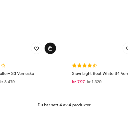
oller+ S3 Vernesko
Sievi Light Boot White S4 Ve
kr 3 479
kr 797
kr 1 329
Du har sett 4 av 4 produkter