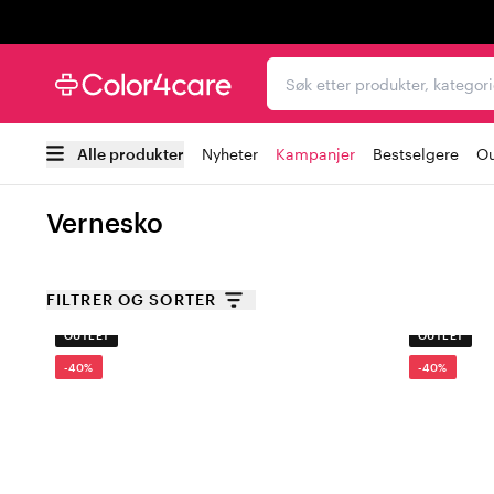
Trustpilot
Søk etter produkter, kat
Alle produkter
Nyheter
Kampanjer
Bestselgere
Ou
Vernesko
FILTRER OG SORTER
OUTLET
OUTLET
-40%
-40%