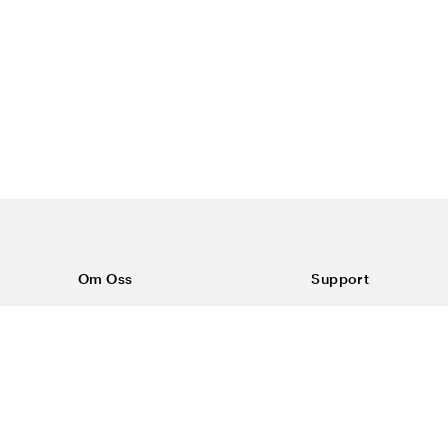
rbering i hælområdet.
pe gjenstander nedenfra.
nbestandig såle), men i
Om Oss
Support
, S2 og S3, samt ESD-
Om Color4care
Kontakt oss
ektrisitet.
Vanlige spørsmål
Kjøpsvilkår
Frakt & retur
Reklamasjon