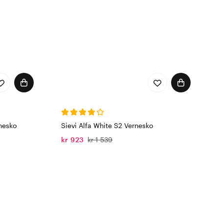
rnesko
Sievi Alfa White S2 Vernesko
kr 923
kr 1 539