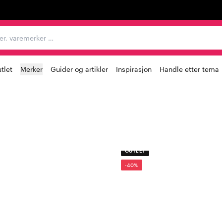
egorier, varemerker …
tlet
Merker
Guider og artikler
Inspirasjon
Handle etter tema
OUTLET
-40%