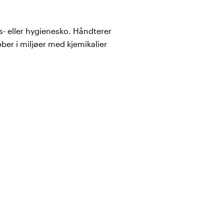
ds- eller hygienesko. Håndterer
bber i miljøer med kjemikalier
 fra
Sievi
, en av Europas
amtlige modeller i
sko. Alle sko som er
n rekke grunnkrav: vernetå
inst 200 joule), sklisikker såle
ene deles skoene inn i
nskaper.