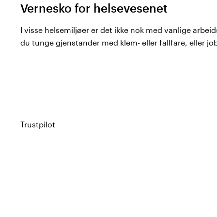
Vernesko for helsevesenet
I visse helsemiljøer er det ikke nok med vanlige arbei
du tunge gjenstander med klem- eller fallfare, eller jo
og søl, er vernesko et krav snarere enn et valg.
Hos Color4care finner du vernesko for dame og herre
ledende produsenter av vernesko for ulike bransjer. S
sortimentet er sertifisert i henhold til EN ISO 20345.
Trustpilot
Hva innebærer EN ISO 20345?
EN ISO 20345 er den europeiske standarden for verne
sertifisert i henhold til denne standarden oppfyller e
(tåhette) i stål, aluminium eller kompositt (som tåler m
og energiabsorbering i hælområdet. Utover grunnkrav
verneklasser avhengig av ytterligere beskyttende ege