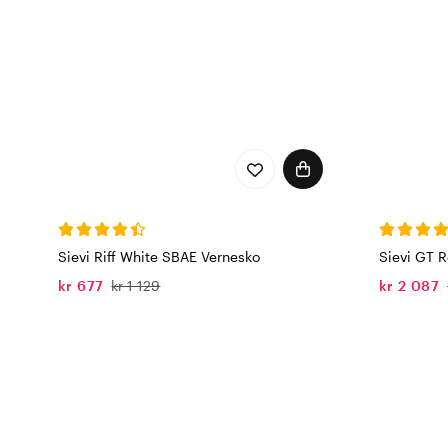
Sievi Riff White SBAE Vernesko
Sievi GT R
kr 677
kr 1 129
kr 2 087