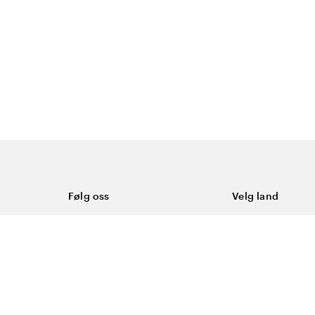
Følg oss
Velg land
Facebook
Norge
Instagram
Youtube
LinkedIn