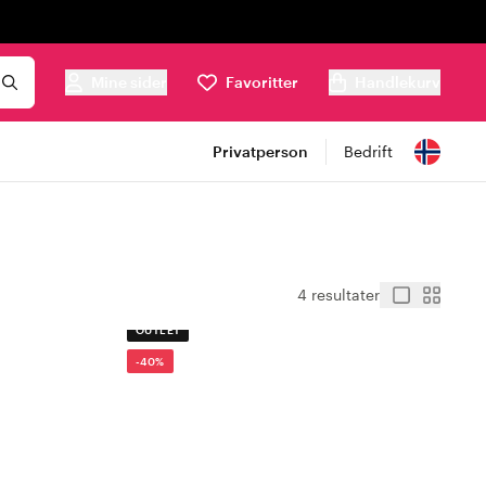
Mine sider
Favoritter
Handlekurv
Privatperson
Bedrift
4 resultater
OUTLET
-40%