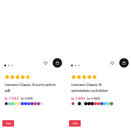
Littmann Classic III sort/rustfritt
Littmann Classic III
stål
sjokoladebrun/kobber
kr 1 542
kr 1 815
kr 1 691
kr 1 990
-15%
-15%