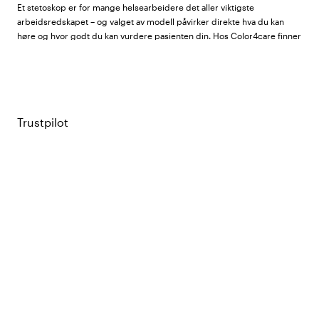
Et stetoskop er for mange helsearbeidere det aller viktigste
arbeidsredskapet – og valget av modell påvirker direkte hva du kan
høre og hvor godt du kan vurdere pasienten din. Hos Color4care finner
du stetoskoper for alle nivåer og yrkesroller, fra enkle øvingsmodeller
til avanserte diagnostiske instrumenter.
Sortimentet omfatter stetoskoper fra
Littmann
,
ADC
,
GIMA
og
Beez
.
Trustpilot
Littmann – verdensledende innen kliniske
stetoskop
Littmann (3M) er den globalt mest brukte og anbefalte produsenten av
profesjonelle stetoskoper. Deres modeller finnes i tre hovednivåer:
Littmann Classic III:
Standardvalget for sykepleiere,
helsefagarbeidere og allmennpraktikere. Dobbeltsidig bryststykke
med membran og åpen klokke. Passer ypperlig for auskultasjon av
hjerte, lunger og tarm. Lettvektig og svært holdbart. Leveres med 5
års garanti.
Littmann Cardiology IV:
For leger og spesialister med strenge krav