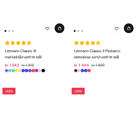
Littmann Classic III
Littmann Classic II Pediatric
mørkeblå/rustfritt stål
stetoskop sort/rustfritt stål
kr 1 542
kr 1 815
kr 1 444
kr 1 699
-20%
-20%