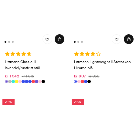
Littmann Classic III
Littmann Lightweight II Stetoskop
lavendel/rustfritt stål
Himmelblå
kr 1 542
kr 1 815
kr 807
kr 950
-15%
-15%