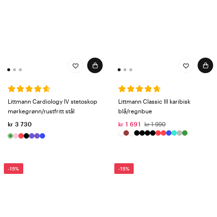
Littmann Cardiology IV stetoskop
Littmann Classic III karibisk
mørkegrønn/rustfritt stål
blå/regnbue
kr 3 730
kr 1 691
kr 1 990
-15%
-15%