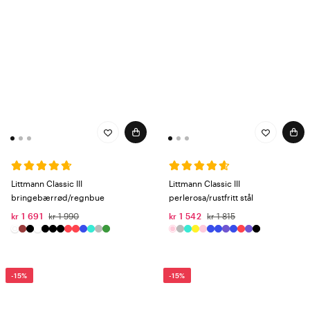
Littmann Classic III
Littmann Classic III
bringebærrød/regnbue
perlerosa/rustfritt stål
kr 1 691
kr 1 990
kr 1 542
kr 1 815
-15%
-15%