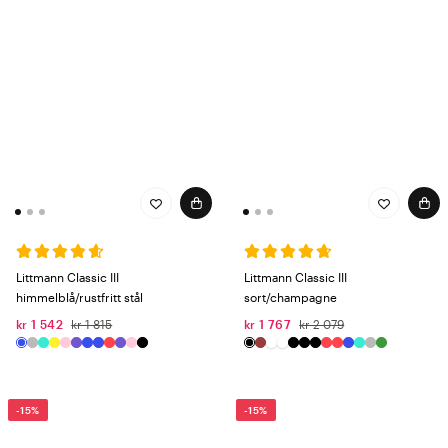
Littmann Classic III
Littmann Classic III
himmelblå/rustfritt stål
sort/champagne
kr 1 542
kr 1 815
kr 1 767
kr 2 079
-15%
-15%