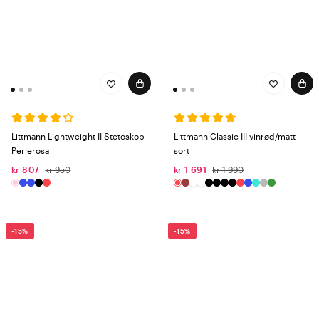
Littmann Lightweight II Stetoskop
Littmann Classic III vinrød/matt
Perlerosa
sort
kr 807
kr 950
kr 1 691
kr 1 990
-15%
-15%