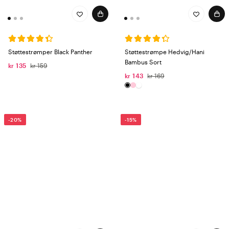
Støttestrømper Black Panther
Støttestrømpe Hedvig/Hani
Bambus Sort
kr 135
kr 159
kr 143
kr 169
-20%
-15%