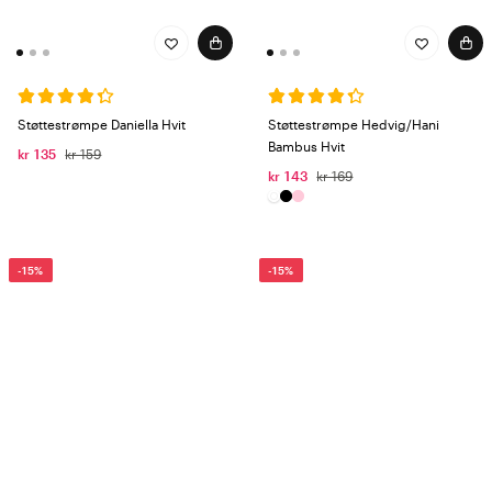
Støttestrømpe Daniella Hvit
Støttestrømpe Hedvig/Hani
Bambus Hvit
kr 135
kr 159
kr 143
kr 169
-15%
-15%