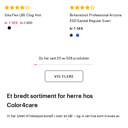
Sika Flex LBS Clog Hvit
Birkenstock Professional Arizona
ESD Sandal Regular Svart
kr 1 199
kr 1 499
kr 1 149
Du har sett 20 av 528 produkter
VIS FLERE
Et bredt sortiment for herre hos
Color4care
Vi har lyttet til helsepersonell i over et tiår – og vi vet hva som kreves av
arbeidsklær som virkelig holder mål. Å jobbe innen helse og omsorg
stiller høye krav – ikke bare til deg som person, men også til alt du har