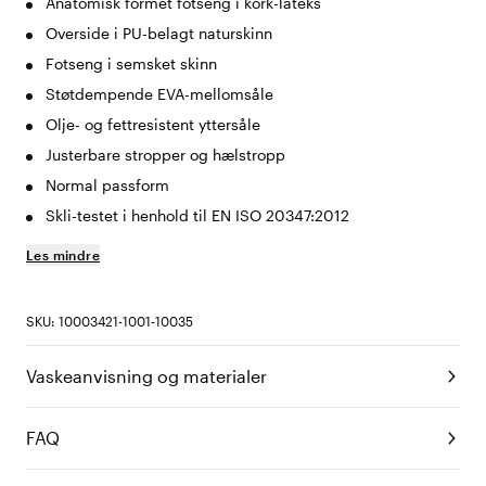
Anatomisk formet fotseng i kork-lateks
Overside i PU-belagt naturskinn
Fotseng i semsket skinn
Støtdempende EVA-mellomsåle
Olje- og fettresistent yttersåle
Justerbare stropper og hælstropp
Normal passform
Skli-testet i henhold til EN ISO 20347:2012
Les mindre
SKU: 10003421-1001-10035
Vaskeanvisning og materialer
FAQ