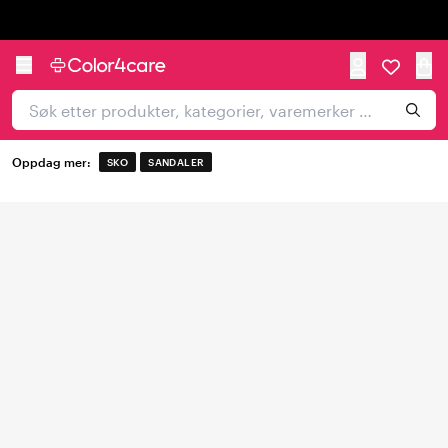
Trustpilot
Oppdag mer:
SKO
SANDALER