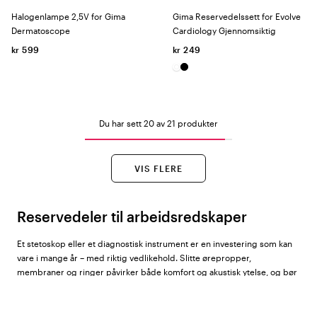
Halogenlampe 2,5V for Gima
Gima Reservedelssett for Evolve
Dermatoscope
Cardiology Gjennomsiktig
kr 599
kr 249
Du har sett 20 av 21 produkter
VIS FLERE
Reservedeler til arbeidsredskaper
Et stetoskop eller et diagnostisk instrument er en investering som kan
vare i mange år – med riktig vedlikehold. Slitte ørepropper,
membraner og ringer påvirker både komfort og akustisk ytelse, og bør
derfor byttes ut regelmessig. Hos Color4care finner du reservedeler
fra
Littmann
,
ADC
,
GIMA
og
Beez
.