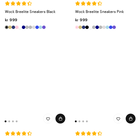
Dette gjør at du kan utføre arbeidet ditt med positiv energi og glede
hver dag.
Wock Breelite Sneakers Black
Wock Breelite Sneakers Pink
kr 999
kr 999