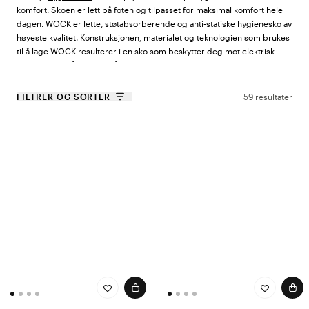
komfort. Skoen er lett på foten og tilpasset for maksimal komfort hele
dagen. WOCK er lette, støtabsorberende og anti-statiske hygienesko av
høyeste kvalitet. Konstruksjonen, materialet og teknologien som brukes
til å lage WOCK resulterer i en sko som beskytter deg mot elektrisk
støt, negativ påvirkning på dine ledd , væskeforbrenninger, giftige
stoffer og bakterielle infeksjoner.
FILTRER OG SORTER
59 resultater
En annen fantastisk funksjon som gjør at WOCK skiller seg ut fra
mengden hygienesko er at de er laget i PVC som dufter sitron,hvor kult
er ikke det?
WOCK hygienesko er egnet for både arbeid og fritid. Hygieneskoene
våres kombinerer tekniske og terapeutiske funksjoner. Skoen gir støtte
og avslapping for beinmuskulaturen og er antistatisk. De vaskes i
vaskerom / oppvaskmaskin, på anbefalte 50 ° og rengjøres lett med et
håndkle. Skoene kan også steriliseres når det kreves.
WOCK hos Color4care
WOCK har vært på markedet i over 20 år og ble grunnlagt av José Pinto
som har jobbet hardt for å tilby produkter av toppkvalitet. Det harde
arbeidet har resultert i et lekent produkt som sprer glede. WOCK har