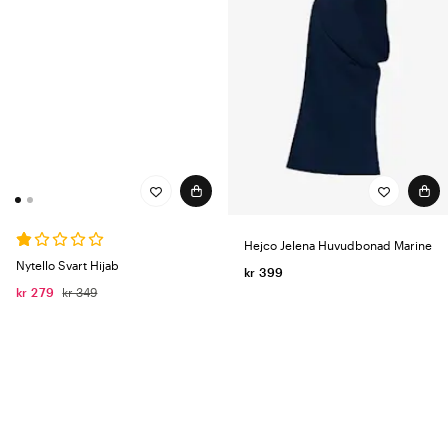
Hejco Jelena Huvudbonad Marine
Nytello Svart Hijab
kr 399
kr 279
kr 349