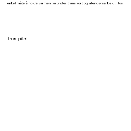
enkel måte å holde varmen på under transport og utendørsarbeid. Hos
Color4care finner du luer og hodeplagg fra
South West
,
ID Identity
,
Hejco
,
Nytello
og
Segers
.
Vårt sortiment
Trustpilot
Luer:
Klassiske, strikkede luer i myke materialer for dame og herre.
Finnes i flere farger, inkludert ensfargede modeller som enkelt
matcher resten av arbeidsklærne dine.
Tubeskjerf og halser:
Flerfunksjonelle hodeplagg som kan brukes
som halsvarmer, pannebånd eller lue. Utrolig praktisk for personell
som veksler mye mellom inne og ute i løpet av arbeidsdagen.
Hjaber:
For deg som dekker hår, hals og skuldre på jobb. Finnes i
modeller som er spesielt tilpasset helsevesenets strenge krav til
hygiene og bevegelighet.
Vanlige spørsmål om luer og hodeplagg