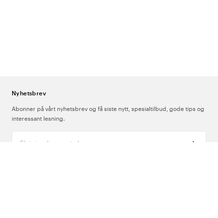
Hvilket materiale er best for en lue i helsevesenet?
De fleste luer i
sortimentet er laget av akryl eller en bomullsblanding. Dette er myke
materialer som tåler regelmessig vask uten å miste verken form
eller farge. Kontroller imidlertid alltid etiketten for spesifikke
vaskeanvisninger.
Kan tubeskjerfet brukes på flere måter?
Ja! Et tubeskjerf (eller en
hals) kan brettes dobbelt og brukes som pannebånd for å beskytte
ører og panne, eller det kan dras ut for å brukes som en varmende
Nyhetsbrev
hals. Enkelte modeller fungerer også utmerket som en lett lue.
Abonner på vårt nyhetsbrev og få siste nytt, spesialtilbud, gode tips og
interessant lesning.
Skriv inn din e-postadresse
Om Oss
Support