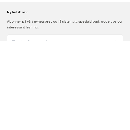
Nyhetsbrev
Abonner på vårt nyhetsbrev og få siste nytt, spesialtilbud, gode tips og
interessant lesning.
Skriv inn din e-postadresse
Om Oss
Support
Følg oss
Norge