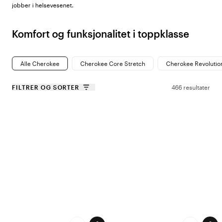
jobber i helsevesenet.
Komfort og funksjonalitet i toppklasse
Når arbeidsdagen er lang og tempoet høyt, er komfortable og
funksjonelle arbeidsklær et must. Cherokee tilbyr plagg som er laget av
Alle Cherokee
Cherokee Core Stretch
Cherokee Revolutio
materialer med stretch, pusteevne og slitestyrke som tåler vask etter
vask. Enten du trenger kittel, bukse eller arbeidsjakke, sørger Cherokee
FILTRER OG SORTER
466 resultater
for at du kan bevege deg fritt og samtidig føle deg komfortabel
gjennom hele skiftet. Med smarte detaljer som praktiske lommer og
ergonomiske snitt er plaggene like funksjonelle som de er stilige.
Plagg for alle pleiesituasjoner
Cherokee sitt sortiment er designet for å passe de unike behovene til
helsepersonell. Med klassiske og moderne designalternativer tilbyr
merket noe for enhver smak, fra basisplagg med diskre detaljer til
iøynefallende mønstre som setter en personlig touch på
arbeidsgarderoben din. Fra klassisk kirurgisk bekledning og tøyelige
bukser til varme ytterplagg gjør Cherokee til et naturlig valg for pleiere
over hele verden.