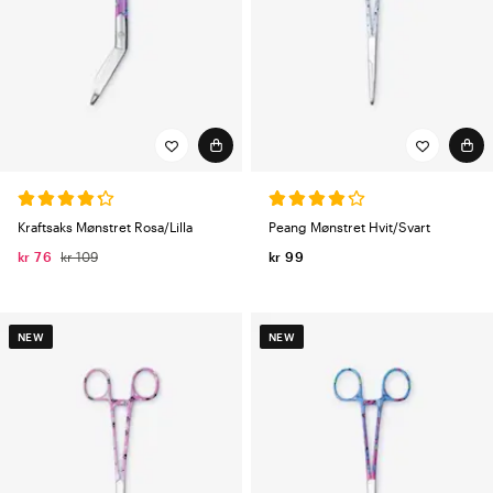
Kraftsaks Mønstret Rosa/Lilla
Peang Mønstret Hvit/Svart
kr 76
kr 109
kr 99
NEW
NEW