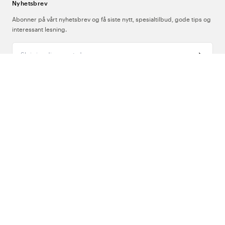
Nyhetsbrev
Abonner på vårt nyhetsbrev og få siste nytt, spesialtilbud, gode tips og
interessant lesning.
Skriv inn din e-postadresse
Om Oss
Support
Følg oss
Norge