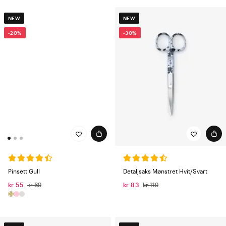
NEW
NEW
-20%
-30%
Pinsett Gull
Detaljsaks Mønstret Hvit/Svart
kr 55
kr 69
kr 83
kr 119