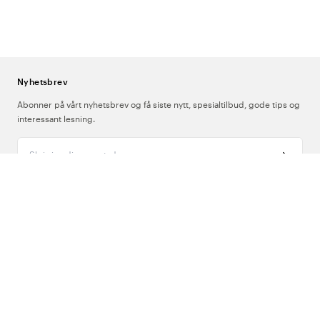
Nyhetsbrev
Abonner på vårt nyhetsbrev og få siste nytt, spesialtilbud, gode tips og
interessant lesning.
Skriv inn din e-postadresse
Om Oss
Support
Følg oss
Norge