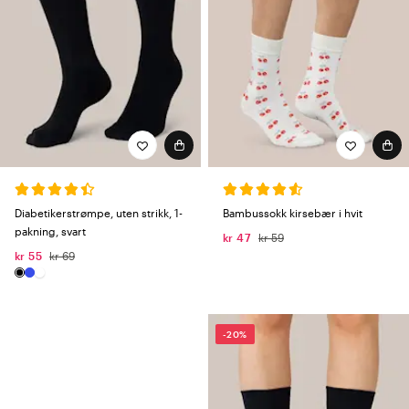
Diabetikerstrømpe, uten strikk, 1-
Bambussokk kirsebær i hvit
pakning, svart
kr 47
kr 59
kr 55
kr 69
-20%