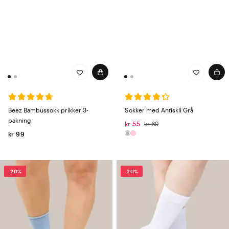
Beez Bambussokk prikker 3-
Sokker med Antiskli Grå
pakning
kr 55
kr 69
kr 99
-20%
-20%