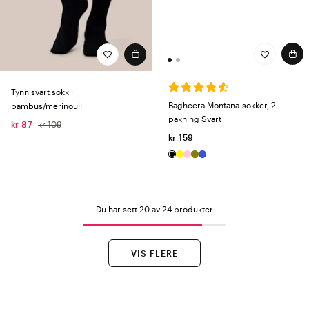
Tynn svart sokk i
Bagheera Montana-sokker, 2-
bambus/merinoull
pakning Svart
kr 87
kr 109
kr 159
Du har sett 20 av 24 produkter
VIS FLERE