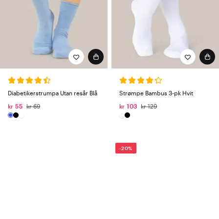
Diabetikerstrumpa Utan resår Blå
Strømpe Bambus 3-pk Hvit
kr 55
kr 69
kr 103
kr 129
-20%