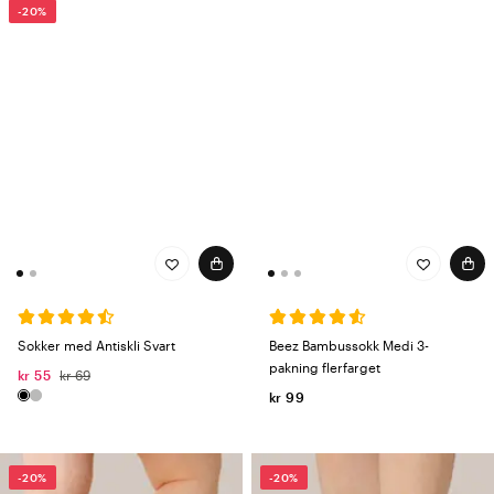
-20%
Sokker med Antiskli Svart
Beez Bambussokk Medi 3-
pakning flerfarget
kr 55
kr 69
kr 99
-20%
-20%