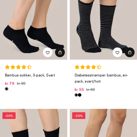
Bambus-sokker, 3-pack, Svart
Diabetesstrømper bambus, en-
pack, svart/hvit
kr 79
kr 99
kr 55
kr 69
-20%
-20%