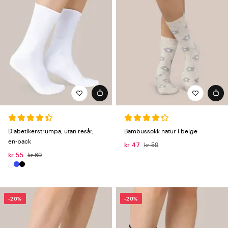
Diabetikerstrumpa, utan resår,
Bambussokk natur i beige
en-pack
kr 47
kr 59
kr 55
kr 69
-20%
-20%