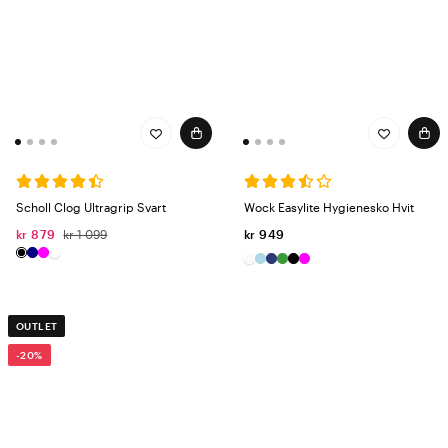
Scholl Clog Ultragrip Svart
Wock Easylite Hygienesko Hvit
kr 879
kr 1 099
kr 949
OUTLET
-20%