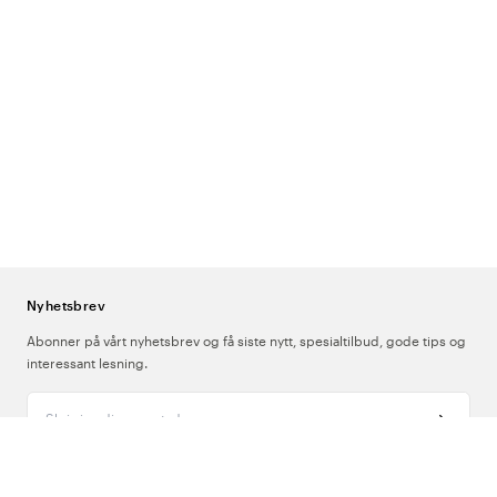
autoklaverbare modeller for avdelinger og virksomheter med de aller
høyeste sterilitetskravene.
Hva kjennetegner gode hygienesko?
Sklisikker såle:
Et absolutt grunnkrav i miljøer der gulvene raskt kan
bli våte. Samtlige hygienesko i sortimentet vårt har sklisikre
yttersåler.
Hælreim:
Gir en mer stabil passform og reduserer risikoen for at
skoen glir av når du beveger deg. Anbefales sterkt for deg som er
mye i bevegelse i løpet av arbeidsdagen.
Nyhetsbrev
Uttakbar innersåle:
Gjør det enklere å rengjøre skoen grundig og
Abonner på vårt nyhetsbrev og få siste nytt, spesialtilbud, gode tips og
gir deg muligheten til å bytte ut innersålen ved behov.
interessant lesning.
Ventilasjonshull:
Øker luftsirkulasjonen betydelig og bidrar til å
Skriv inn din e-postadresse
holde føttene svalere under lange og intensive arbeidsøkter.
Antistatiske/ESD-modeller:
Avleder statisk elektrisitet og beskytter
mot utladning i miljøer med sensitivt medisinsk utstyr. Finnes blant
annet i sortimentet fra
Birkenstock
Professional.
Om Oss