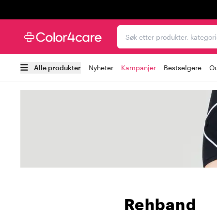
Trustpilot
Søk etter produkter, kat
Alle produkter
Nyheter
Kampanjer
Bestselgere
Ou
Rehband