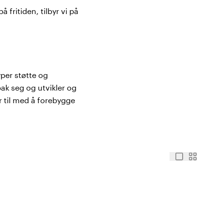
 fritiden, tilbyr vi på
per støtte og
ak seg og utvikler og
r til med å forebygge
support
 og albueskinner som gir
beid med eliteutøvere,
e bedre forutsetninger for
ritid - kjøp Rehband