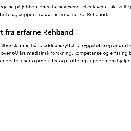
else på jobben innen helsevesenet eller lever et aktivt liv på
støtte og support fra det erfarne merket Rehband.
t fra erfarne Rehband
 albueskinner, håndleddsbeskyttelse, ryggstøtte og andre ty
 over 60 års medisinsk forskning, kompetanse og erfaring b
teringsfokuserte produkter og støtte og support som hjelpe
ner, albueskinner og annen støtte og 
and finner du blant annet kneskinner, håndleddsbeskyttelse
å jobben og i fritiden. Gjennom innovativ forskning, samar
 europeiske fabrikker utvikler Rehband produkter for å skap
k aktivitet. For behagelig støtte og support både på jobb og f
 og andre innovative produkter!