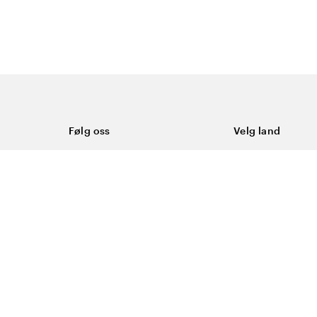
Følg oss
Velg land
Facebook
Norge
Instagram
Youtube
LinkedIn
asjonskapsler