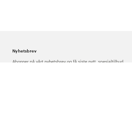
Nyhetsbrev
Abonner på vårt nyhetsbrev og få siste nytt, spesialtilbud,
gode tips og interessant lesning.
Skriv inn din e-postadresse