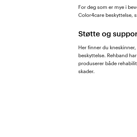
For deg som er mye i beveg
Color4care beskyttelse, 
Støtte og suppor
Her finner du kneskinner,
beskyttelse. Rehband har
produserer både rehabili
skader.
Rehband kneskin
I vårt sortiment fra Rehb
støtte og support både p
egne tekstilingeniører og
en aktiv livsstil og fysis
kneskinner, albueskinner