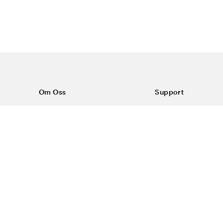
Om Oss
Support
Om Color4care
Kontakt oss
Vanlige spørsmål
Kjøpsvilkår
Frakt & retur
Reklamasjon
Personvern & inform
#yescolor4care