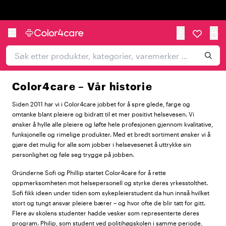
Trustpilot
Color4care – Vår historie
Siden 2011 har vi i Color4care jobbet for å spre glede, farge og
omtanke blant pleiere og bidratt til et mer positivt helsevesen. Vi
ønsker å hylle alle pleiere og løfte hele profesjonen gjennom kvalitative,
funksjonelle og rimelige produkter. Med et bredt sortiment ønsker vi å
gjøre det mulig for alle som jobber i helsevesenet å uttrykke sin
personlighet og føle seg trygge på jobben.
Gründerne Sofi og Phillip startet Color4care for å rette
oppmerksomheten mot helsepersonell og styrke deres yrkesstolthet.
Sofi fikk ideen under tiden som sykepleierstudent da hun innså hvilket
stort og tungt ansvar pleiere bærer – og hvor ofte de blir tatt for gitt.
Flere av skolens studenter hadde vesker som representerte deres
program. Philip, som student ved politihøgskolen i samme periode,