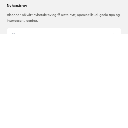
Nyhetsbrev
Abonner på vårt nyhetsbrev og få siste nytt, spesialtilbud, gode tips og
interessant lesning.
Skriv inn din e-postadresse
Om Oss
Support
Følg oss
Norge