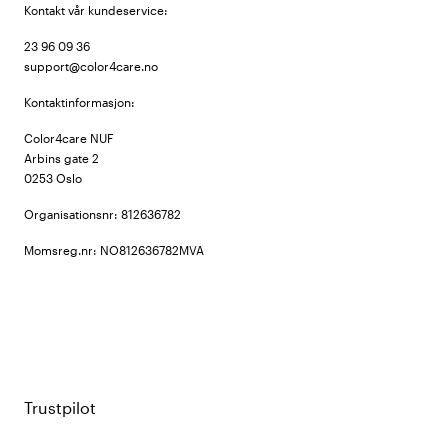
Kontakt vår kundeservice:
23 96 09 36
support@color4care.no
Kontaktinformasjon:
Color4care NUF
Arbins gate 2
0253 Oslo
Organisationsnr: 812636782
Momsreg.nr: NO812636782MVA
Trustpilot