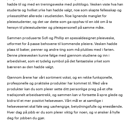
hadde til og med en treningsveske med politilogo. Vesken viste hva han
studerte og hvilket yrke han hadde valgt, noe som skapte fellesskap og
yrkesstolthet allerede i studietiden. Noe lignende manglet for
pleiestudenter, og det var dette som ga opphav til en idé om å ta
hensyn til pleiestudenter og pleiepersonell på samme måte.
Sammen produserte Sofi og Phillip en spesialdesignet pleieveske,
utformet for å passe behovene til kommende pleiere. Vesken hadde
plass til bøker, penner og andre ting som må plukkes med i farten.
Denne pleievesken kunne følge med gjennom studiene og inn i
arbeidslivet, som et tydelig symbol på det fantastiske yrket som
bæreren av den hadde valgt.
Gjennom årene har vårt sortiment vokst, og en rekke funksjonelle,
profesjonelle og praktiske produkter har kommet til. Med våre
produkter kan du som pleier sette ditt personlige preg på et ofte
tradisjonelt arbeidsantrekk, og sammen kan vi fortsette å spre glede og
bidra til et mer positivt helsevesen. Vårt mål er at samtlige i
helsevesenet skal føle seg uavhengige, betydningsfulle og enestående.
Hver dag på jobb er du som pleier viktig for noen, og vi ønsker å hylle
deg for jobben du gjør.