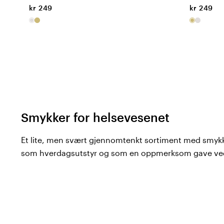
kr 249
kr 249
Smykker for helsevesenet
Et lite, men svært gjennomtenkt sortiment med smykk
som hverdagsutstyr og som en oppmerksom gave ved e
Hos Color4care finner du smykker fra
Beez
og GOWA.
Vårt sortiment