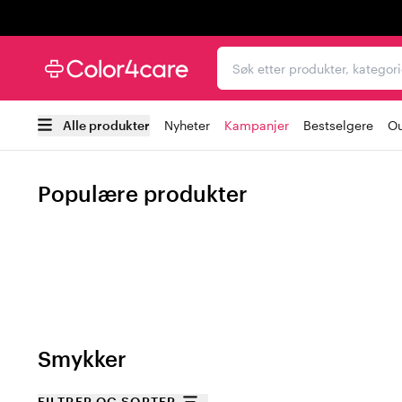
Trustpilot
Søk etter produkter, kat
Alle produkter
Nyheter
Kampanjer
Bestselgere
Ou
Populære produkter
Smykker
FILTRER OG SORTER