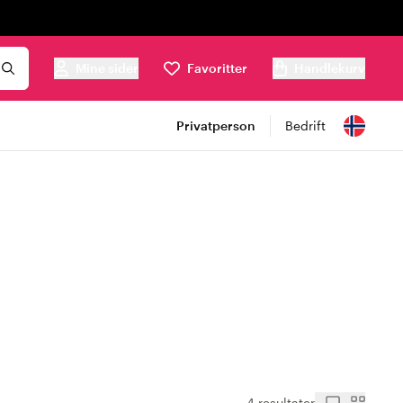
Mine sider
Favoritter
Handlekurv
Privatperson
Bedrift
4 resultater