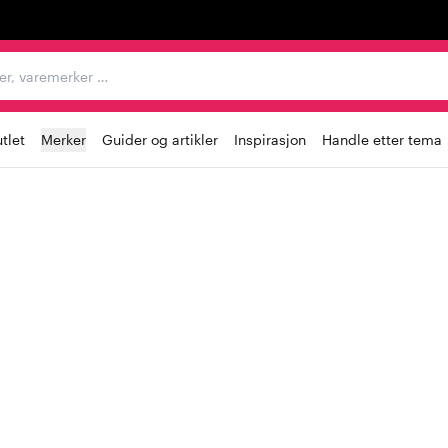
egorier, varemerker …
tlet
Merker
Guider og artikler
Inspirasjon
Handle etter tema