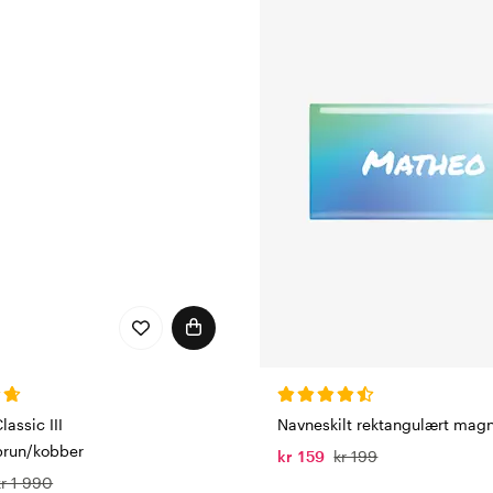
lassic III
Navneskilt rektangulært magn
brun/kobber
kr 159
kr 199
kr 1 990