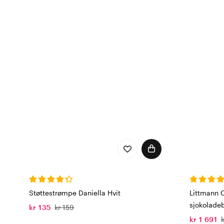
Støttestrømpe Daniella Hvit
Littmann C
sjokolade
kr 135
kr 159
kr 1 691