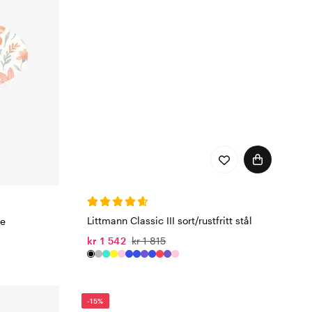
Littmann Classic III sort/rustfritt stål
te
kr 1 542
kr 1 815
-15%