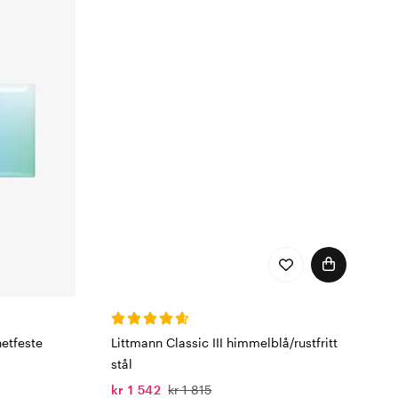
Littmann Classic III himmelblå/rustfritt
etfeste
stål
kr 1 542
kr 1 815