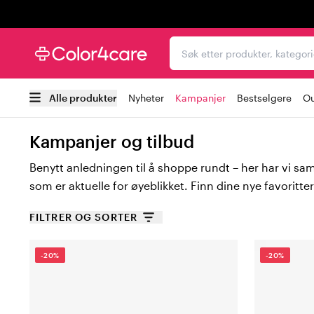
Trustpilot
Søk etter produkter, kat
Alle produkter
Nyheter
Kampanjer
Bestselgere
Ou
Kampanjer og tilbud
Benytt anledningen til å shoppe rundt – her har vi saml
som er aktuelle for øyeblikket. Finn dine nye favoritter
FILTRER OG SORTER
-20%
-20%