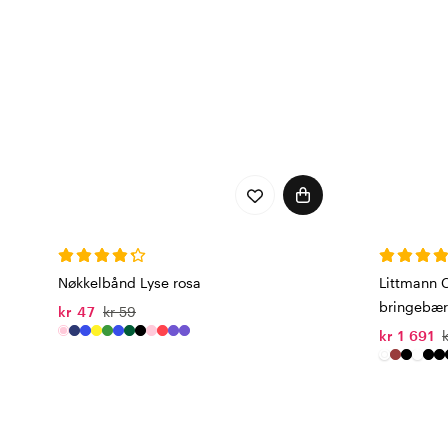
Nøkkelbånd Lyse rosa
Littmann C
bringebær
kr 47
kr 59
kr 1 691