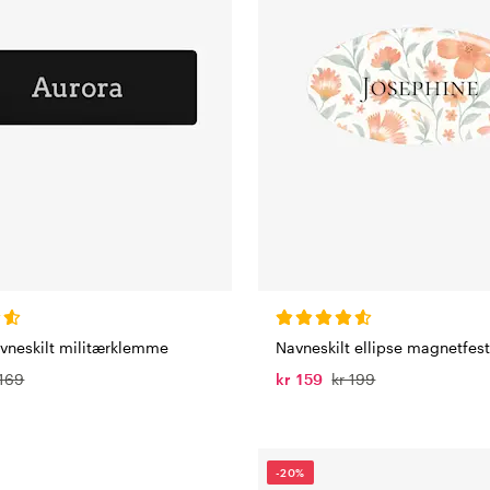
avneskilt militærklemme
Navneskilt ellipse magnetfes
 169
kr 159
kr 199
-20%