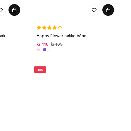
pak
Happy Flower nøkkelbånd
kr 118
kr 169
-15%