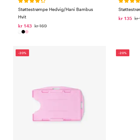
Støttestrømpe Hedvig/Hani Bambus
Støttestr
Hvit
kr 135
kr
kr 143
kr 169
-20%
-20%