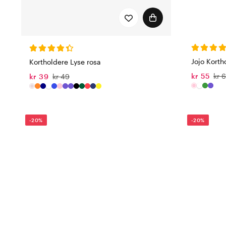
Jojo Korth
Kortholdere Lyse rosa
kr 55
kr 
kr 39
kr 49
-20%
-20%