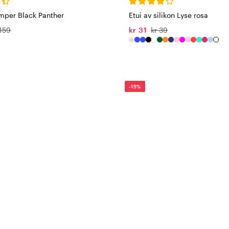
ømper Black Panther
Etui av silikon Lyse rosa
 159
kr 31
kr 39
-15%