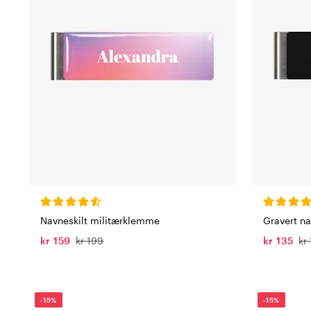
Navneskilt militærklemme
Gravert n
kr 159
kr 199
kr 135
kr
-15%
-15%