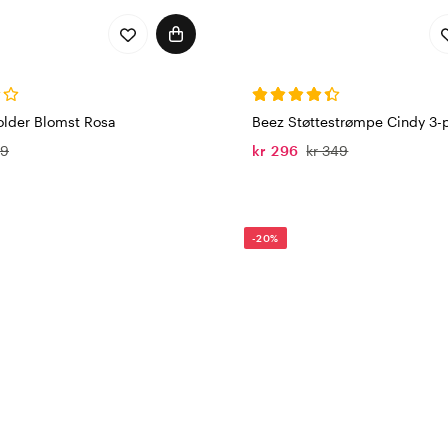
older Blomst Rosa
Beez Støttestrømpe Cindy 3-
69
kr 296
kr 349
-20%