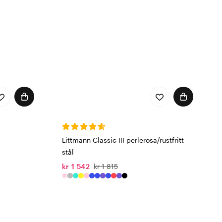
Littmann Classic III perlerosa/rustfritt
stål
kr 1 542
kr 1 815