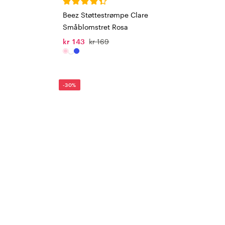
Beez Støttestrømpe Clare
Småblomstret Rosa
kr 143
kr 169
-30%