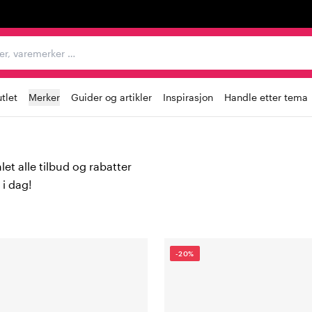
egorier, varemerker …
tlet
Merker
Guider og artikler
Inspirasjon
Handle etter tema
et alle tilbud og rabatter
 i dag!
-20%