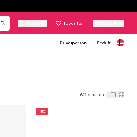
Mine sider
Favoritter
Handlekurv
Privatperson
Bedrift
1 611 resultater
-15%