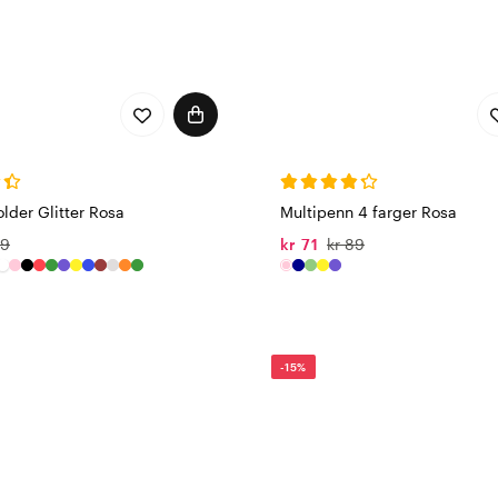
older Glitter Rosa
Multipenn 4 farger Rosa
69
kr 71
kr 89
-15%