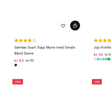
Sømløs Svart Topp Marie med Smale
Jojo Korth
Bånd Dame
kr 55
kr 
kr 63
kr 79
-20%
-15%