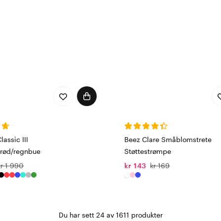
lassic III
Beez Clare Småblomstrete
rød/regnbue
Støttestrømpe
kr 1 990
kr 143
kr 169
Du har sett 24 av 1611 produkter