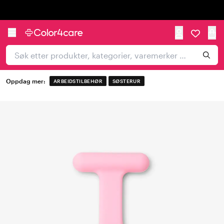
Trustpilot
Oppdag mer:
ARBEIDSTILBEHØR
SØSTERUR