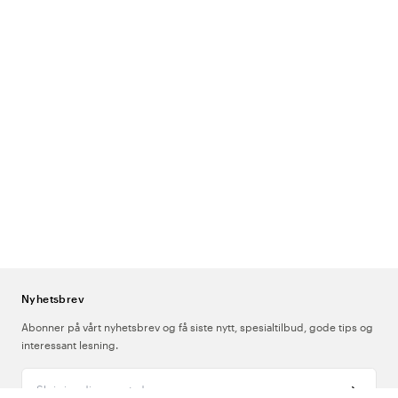
returnert krediteres fra fakturaen, og kostnaden for returen kommer i
tillegg.
Sørg for å betale fakturaen eller flytt forfallsdatoen for å unngå
purringer fra Klarna. Dette gjør du via Min Klarna på
klarna.com
. For å
ikke pådra deg purregebyrer eller rentekostnader må du være klar
over at det er du som kunde som er ansvarlig for å sette fakturaen på
pause mens du venter på at returen skal behandles. Hvis du allerede
har betalt hele fakturaen, vil beløpet for den returnerte varen bli
refundert til deg, og kostnaden for returen vil bli trukket fra beløpet.
De som bestiller som bedrift vil ikke få ny/justert faktura, men heller en
kreditfaktura.
Nyhetsbrev
Abonner på vårt nyhetsbrev og få siste nytt, spesialtilbud, gode tips og
interessant lesning.
Skriv inn din e-postadresse