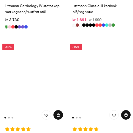
Littmann Cardiology IV stetoskop
Littmann Classic III karibisk
mørkegrønn/rustfritt stål
blå/regnbue
kr 3 730
kr 1 691
kr 1 990
-15%
-15%