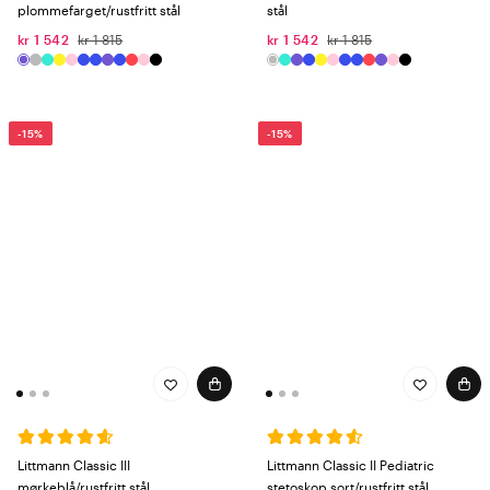
plommefarget/rustfritt stål
stål
kr 1 542
kr 1 815
kr 1 542
kr 1 815
-15%
-15%
Littmann Classic III
Littmann Classic II Pediatric
mørkeblå/rustfritt stål
stetoskop sort/rustfritt stål