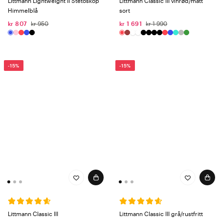
Littmann Lightweight II Stetoskop
Littmann Classic III vinrød/matt
Himmelblå
sort
kr 807
kr 950
kr 1 691
kr 1 990
-15%
-15%
Littmann Classic III
Littmann Classic III grå/rustfritt