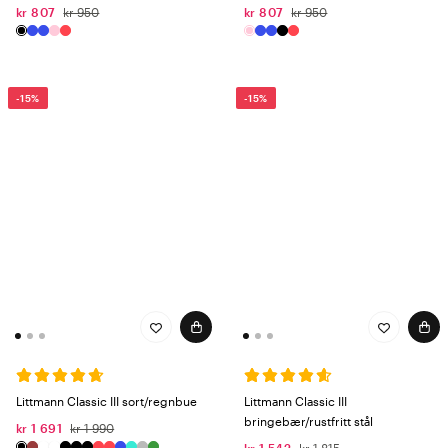
kr 807
kr 950
kr 807
kr 950
-15%
-15%
Littmann Classic III sort/regnbue
Littmann Classic III
bringebær/rustfritt stål
kr 1 691
kr 1 990