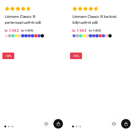
Littmann Classic III
Littmann Classic III karibisk
perlerosa/rustfritt stål
blå/rustfritt stål
kr 1 542
kr 1 815
kr 1 542
kr 1 815
-15%
-15%