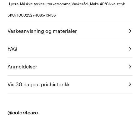
Lycra
Må ikke tørkes i tørketrommel
Vaskeråd: Maks 40°C
Ikke stryk
SKU: 10002327-1085-13436
Vaskeanvisning og materialer
FAQ
Anmeldelser
Vis 30 dagers prishistorikk
@color4care