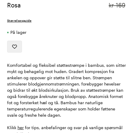
Rosa
kr 169
Størrelsesguide
På lager
Komfortabel og fleksibel støttestrømpe i bambus, som sitter
mykt og behagelig mot huden. Gradert kompresjon fra
ankelen og oppover gir støtte til slitne ben. Strømpen
stimulerer blodgjennomstrømningen, forebygger hevelser
og bidrar til økt blodsirkulasjon. Bruk av støttestrømper kan
også forebygge åreknuter og blodpropp. Anatomisk formet
fot og forsterket hæl og tå. Bambus har naturlige
temperaturregulerende egenskaper som holder føttene
svale og freshe hele dagen.
Klikk
her
for tips, anbefalinger og svar på vanlige spørsmål