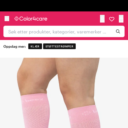
Trustpilot
Oppdag mer:
KLÆR
STØTTESTRØMPER