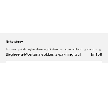
Nyhetsbrev
Abonner på vårt nyhetsbrev og få siste nytt, spesialtilbud, gode tips og
Bagheera Montana-sokker, 2-pakning Gul
kr 159
interessant lesning.
Skriv inn din e-postadresse
Om Oss
Support
Følg oss