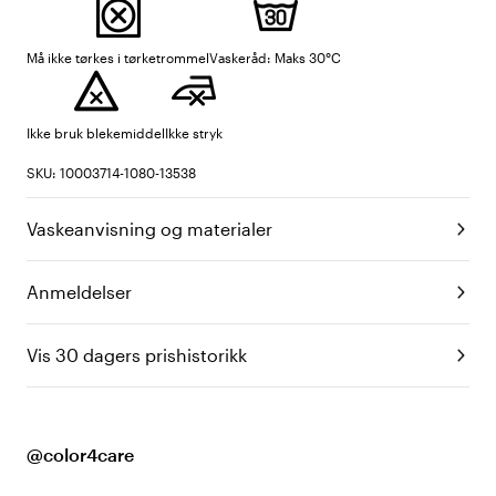
Må ikke tørkes i tørketrommel
Vaskeråd: Maks 30°C
Ikke bruk blekemiddel
Ikke stryk
SKU: 10003714-1080-13538
Vaskeanvisning og materialer
Anmeldelser
Vis 30 dagers prishistorikk
@color4care