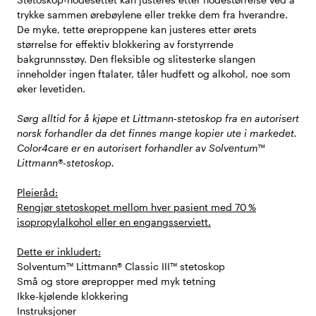
trykke sammen ørebøylene eller trekke dem fra hverandre.
De myke, tette øreproppene kan justeres etter ørets
størrelse for effektiv blokkering av forstyrrende
bakgrunnsstøy. Den fleksible og slitesterke slangen
inneholder ingen ftalater, tåler hudfett og alkohol, noe som
øker levetiden.
Sørg alltid for å kjøpe et Littmann-stetoskop fra en autorisert
norsk forhandler da det finnes mange kopier ute i markedet.
Color4care er en autorisert forhandler av Solventum™
Littmann®-stetoskop.
Pleieråd:
Rengjør stetoskopet mellom hver pasient med 70 %
isopropylalkohol eller en engangsserviett.
Dette er inkludert:
Solventum™ Littmann® Classic III™ stetoskop
Små og store ørepropper med myk tetning
Ikke-kjølende klokkering
Instruksjoner