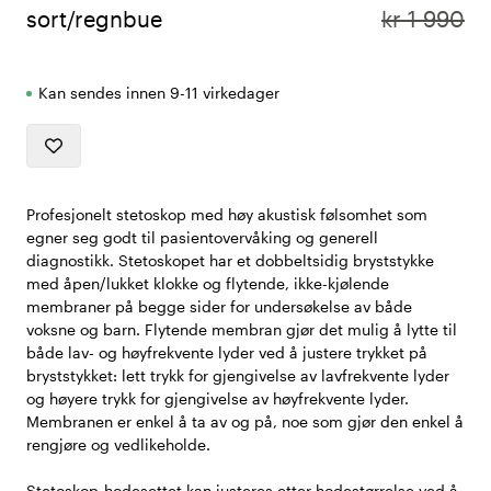
sort/regnbue
kr 1 990
Kan sendes innen 9-11 virkedager
Profesjonelt stetoskop med høy akustisk følsomhet som
egner seg godt til pasientovervåking og generell
diagnostikk. Stetoskopet har et dobbeltsidig bryststykke
med åpen/lukket klokke og flytende, ikke-kjølende
membraner på begge sider for undersøkelse av både
voksne og barn. Flytende membran gjør det mulig å lytte til
både lav- og høyfrekvente lyder ved å justere trykket på
bryststykket: lett trykk for gjengivelse av lavfrekvente lyder
og høyere trykk for gjengivelse av høyfrekvente lyder.
Membranen er enkel å ta av og på, noe som gjør den enkel å
rengjøre og vedlikeholde.
Stetoskop-hodesettet kan justeres etter hodestørrelse ved å