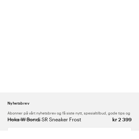
Nyhetsbrev
Abonner på vårt nyhetsbrev og få siste nytt, spesialtilbud, gode tips og
Hoka W Bondi SR Sneaker Frost
kr 2 399
interessant lesning.
Skriv inn din e-postadresse