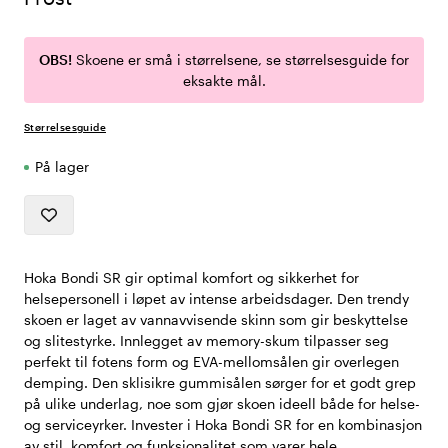
OBS!
Skoene er små i størrelsene, se størrelsesguide for
eksakte mål.
Størrelsesguide
På lager
Hoka Bondi SR gir optimal komfort og sikkerhet for
helsepersonell i løpet av intense arbeidsdager. Den trendy
skoen er laget av vannavvisende skinn som gir beskyttelse
og slitestyrke. Innlegget av memory-skum tilpasser seg
perfekt til fotens form og EVA-mellomsålen gir overlegen
demping. Den sklisikre gummisålen sørger for et godt grep
på ulike underlag, noe som gjør skoen ideell både for helse-
og serviceyrker. Invester i Hoka Bondi SR for en kombinasjon
av stil, komfort og funksjonalitet som varer hele